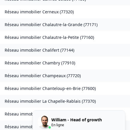
Réseau immobilier
Cerneux
(
77320
)
Réseau immobilier
Chalautre-la-Grande
(
77171
)
Réseau immobilier
Chalautre-la-Petite
(
77160
)
Réseau immobilier
Chalifert
(
77144
)
Réseau immobilier
Chambry
(
77910
)
Réseau immobilier
Champeaux
(
77720
)
Réseau immobilier
Chanteloup-en-Brie
(
77600
)
Réseau immobilier
La Chapelle-Rablais
(
77370
)
Réseau immobilier
Les Chapelles-Bourbon
(
77610
)
William - Head of growth
En ligne
Réseau immobilier
Charmentray
(
77410
)