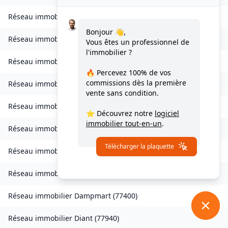
Réseau immobilier
Chessy
(
77700
)
Bonjour 👋,
Réseau immobilier
Combs-la-Ville
(
77380
)
Vous êtes un professionnel de
l'immobilier ?
Réseau immobilier
Compans
(
77290
)
🔥 Percevez
100% de vos
commissions
dès la première
Réseau immobilier
Condé-Sainte-Libiaire
(
77450
)
vente sans condition.
Réseau immobilier
Coupvray
(
77700
)
⭐ Découvrez notre
logiciel
immobilier tout-en-un
.
Réseau immobilier
Courchamp
(
77560
)
Télécharger la plaquette
Réseau immobilier
Crouy-sur-Ourcq
(
77840
)
Réseau immobilier
Dagny
(
77320
)
Réseau immobilier
Dampmart
(
77400
)
Réseau immobilier
Diant
(
77940
)