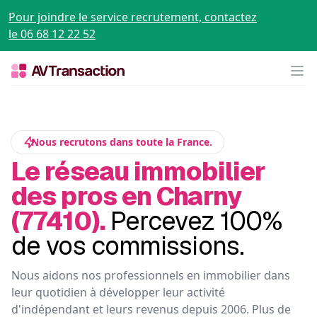
Pour joindre le service recrutement, contactez
le 06 68 12 22 52
Op
Nous recrutons dans toute la France.
Le réseau immobilier
des pros en Charny
(77410).
Percevez 100%
de vos commissions.
Nous aidons nos professionnels en immobilier dans
leur quotidien à développer leur activité
d'indépendant et leurs revenus depuis 2006. Plus de