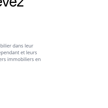
evez
ilier dans leur
épendant et leurs
lers immobiliers en