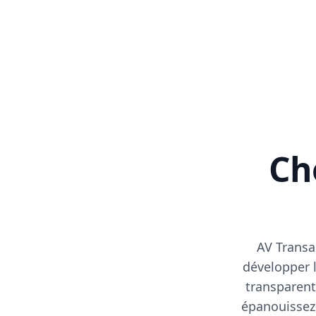
Cho
AV Transa
développer l
transparent
épanouissez-