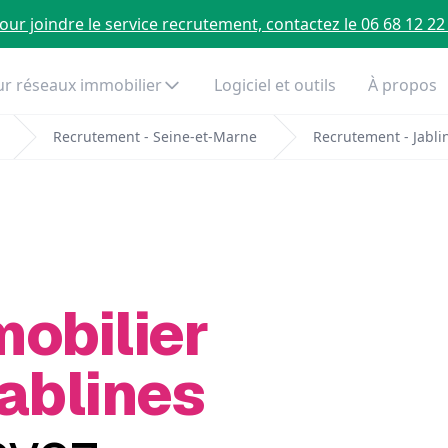
our joindre le service recrutement, contactez le 06 68 12 22
r réseaux immobilier
Logiciel et outils
À propos
Recrutement - Seine-et-Marne
Recrutement - Jabli
mobilier
ablines