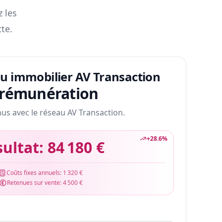
z les
te.
au immobilier AV Transaction
 rémunération
nus avec le réseau AV Transaction.
+
28.6
%
sultat:
84 180 €
Coûts fixes annuels:
1 320 €
Retenues sur vente:
4 500 €