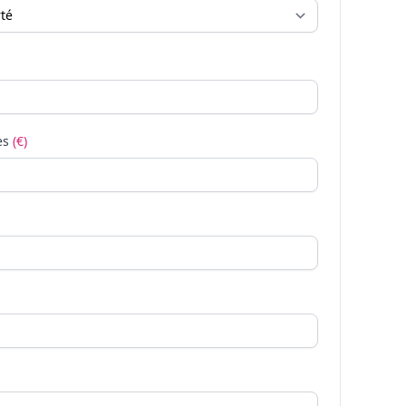
es
(€)