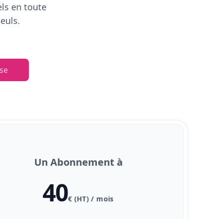
els en toute
euls.
se
Un Abonnement à
40
€ (HT) / mois