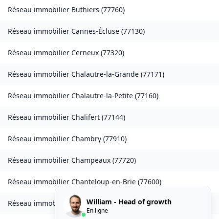
Réseau immobilier
Buthiers
(
77760
)
Réseau immobilier
Cannes-Écluse
(
77130
)
Réseau immobilier
Cerneux
(
77320
)
Réseau immobilier
Chalautre-la-Grande
(
77171
)
Réseau immobilier
Chalautre-la-Petite
(
77160
)
Réseau immobilier
Chalifert
(
77144
)
Réseau immobilier
Chambry
(
77910
)
Réseau immobilier
Champeaux
(
77720
)
Réseau immobilier
Chanteloup-en-Brie
(
77600
)
William - Head of growth
Réseau immobilier
La Chapelle-Rablais
(
77370
)
En ligne