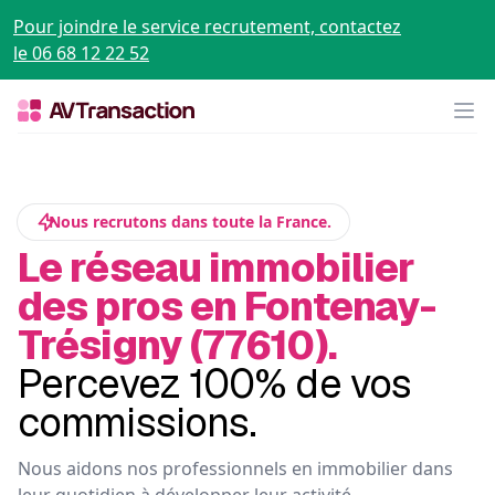
Pour joindre le service recrutement, contactez
le 06 68 12 22 52
Op
Nous recrutons dans toute la France.
Le réseau immobilier
des pros en Fontenay-
Trésigny (77610).
Percevez 100% de vos
commissions.
Nous aidons nos professionnels en immobilier dans