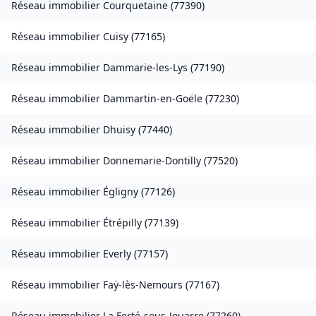
Réseau immobilier
Courquetaine
(
77390
)
Réseau immobilier
Cuisy
(
77165
)
Réseau immobilier
Dammarie-les-Lys
(
77190
)
Réseau immobilier
Dammartin-en-Goële
(
77230
)
Réseau immobilier
Dhuisy
(
77440
)
Réseau immobilier
Donnemarie-Dontilly
(
77520
)
Réseau immobilier
Égligny
(
77126
)
Réseau immobilier
Étrépilly
(
77139
)
Réseau immobilier
Everly
(
77157
)
Réseau immobilier
Faÿ-lès-Nemours
(
77167
)
Réseau immobilier
La Ferté-sous-Jouarre
(
77260
)