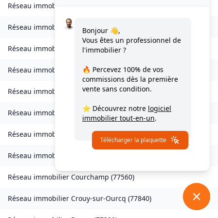
Réseau immobilier
Les Chapelles-Bourbon
(
77610
)
Réseau immobilier
Charmentray
(
77410
)
Bonjour 👋,
Vous êtes un professionnel de
Réseau immobilier
Charny
(
77410
)
l'immobilier ?
🔥 Percevez
100% de vos
Réseau immobilier
Chessy
(
77700
)
commissions
dès la première
vente sans condition.
Réseau immobilier
Combs-la-Ville
(
77380
)
⭐ Découvrez notre
logiciel
Réseau immobilier
Compans
(
77290
)
immobilier tout-en-un
.
Réseau immobilier
Condé-Sainte-Libiaire
(
77450
)
Télécharger la plaquette
Réseau immobilier
Coupvray
(
77700
)
Réseau immobilier
Courchamp
(
77560
)
Réseau immobilier
Crouy-sur-Ourcq
(
77840
)