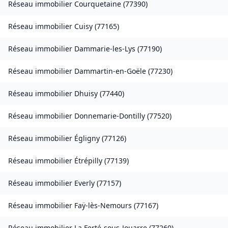
Réseau immobilier
Courquetaine
(
77390
)
Réseau immobilier
Cuisy
(
77165
)
Réseau immobilier
Dammarie-les-Lys
(
77190
)
Réseau immobilier
Dammartin-en-Goële
(
77230
)
Réseau immobilier
Dhuisy
(
77440
)
Réseau immobilier
Donnemarie-Dontilly
(
77520
)
Réseau immobilier
Égligny
(
77126
)
Réseau immobilier
Étrépilly
(
77139
)
Réseau immobilier
Everly
(
77157
)
Réseau immobilier
Faÿ-lès-Nemours
(
77167
)
Réseau immobilier
La Ferté-sous-Jouarre
(
77260
)