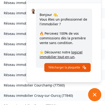
Réseau immobilier
Les Chapelles-Bourbon
(
77610
)
Réseau immobilier
Charmentray
(
77410
)
Bonjour 👋,
Vous êtes un professionnel de
Réseau immobilier
Charny
(
77410
)
l'immobilier ?
🔥 Percevez
100% de vos
Réseau immobilier
Chessy
(
77700
)
commissions
dès la première
vente sans condition.
Réseau immobilier
Combs-la-Ville
(
77380
)
⭐ Découvrez notre
logiciel
Réseau immobilier
Compans
(
77290
)
immobilier tout-en-un
.
Réseau immobilier
Condé-Sainte-Libiaire
(
77450
)
Télécharger la plaquette
Réseau immobilier
Coupvray
(
77700
)
Réseau immobilier
Courchamp
(
77560
)
Réseau immobilier
Crouy-sur-Ourcq
(
77840
)