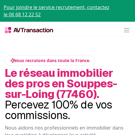
Pour joindre le service recrutement, contactez
le 06 68 12 22 52
Op
Nous recrutons dans toute la France.
Le réseau immobilier
des pros en Souppes-
sur-Loing (77460).
Percevez 100% de vos
commissions.
Nous aidons nos professionnels en immobilier dans