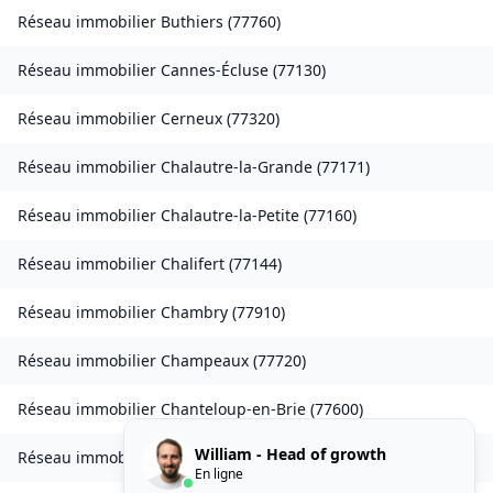
Réseau immobilier
Buthiers
(
77760
)
Réseau immobilier
Cannes-Écluse
(
77130
)
Réseau immobilier
Cerneux
(
77320
)
Réseau immobilier
Chalautre-la-Grande
(
77171
)
Réseau immobilier
Chalautre-la-Petite
(
77160
)
Réseau immobilier
Chalifert
(
77144
)
Réseau immobilier
Chambry
(
77910
)
Réseau immobilier
Champeaux
(
77720
)
Réseau immobilier
Chanteloup-en-Brie
(
77600
)
William - Head of growth
Réseau immobilier
La Chapelle-Rablais
(
77370
)
En ligne