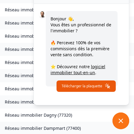
Réseau immobilier
Charny
(
77410
)
Bonjour 👋,
Réseau immobilier
Chessy
(
77700
)
Vous êtes un professionnel de
l'immobilier ?
Réseau immobilier
Combs-la-Ville
(
77380
)
🔥 Percevez
100% de vos
commissions
dès la première
Réseau immobilier
Compans
(
77290
)
vente sans condition.
Réseau immobilier
Condé-Sainte-Libiaire
(
77450
)
⭐ Découvrez notre
logiciel
immobilier tout-en-un
.
Réseau immobilier
Coupvray
(
77700
)
Télécharger la plaquette
Réseau immobilier
Courchamp
(
77560
)
Réseau immobilier
Crouy-sur-Ourcq
(
77840
)
Réseau immobilier
Dagny
(
77320
)
Réseau immobilier
Dampmart
(
77400
)