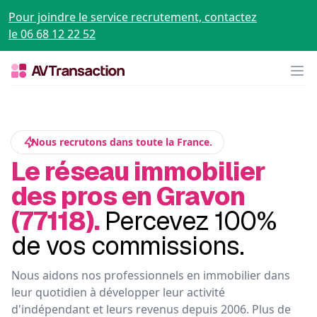
Pour joindre le service recrutement, contactez
le 06 68 12 22 52
Op
Nous recrutons dans toute la France.
Le réseau immobilier
des pros en Gravon
(77118).
Percevez 100%
de vos commissions.
Nous aidons nos professionnels en immobilier dans
leur quotidien à développer leur activité
d'indépendant et leurs revenus depuis 2006. Plus de