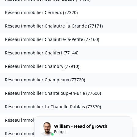
Réseau immobilier
Cerneux
(
77320
)
Réseau immobilier
Chalautre-la-Grande
(
77171
)
Réseau immobilier
Chalautre-la-Petite
(
77160
)
Réseau immobilier
Chalifert
(
77144
)
Réseau immobilier
Chambry
(
77910
)
Réseau immobilier
Champeaux
(
77720
)
Réseau immobilier
Chanteloup-en-Brie
(
77600
)
Réseau immobilier
La Chapelle-Rablais
(
77370
)
Réseau immobilier
Les Chapelles-Bourbon
(
77610
)
William - Head of growth
En ligne
Réseau immobilier
Charmentray
(
77410
)