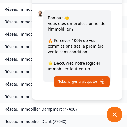
Réseau immobilier
Chessy
(
77700
)
Bonjour 👋,
Réseau immobilier
Combs-la-Ville
(
77380
)
Vous êtes un professionnel de
l'immobilier ?
Réseau immobilier
Compans
(
77290
)
🔥 Percevez
100% de vos
commissions
dès la première
Réseau immobilier
Condé-Sainte-Libiaire
(
77450
)
vente sans condition.
Réseau immobilier
Coupvray
(
77700
)
⭐ Découvrez notre
logiciel
immobilier tout-en-un
.
Réseau immobilier
Courchamp
(
77560
)
Télécharger la plaquette
Réseau immobilier
Crouy-sur-Ourcq
(
77840
)
Réseau immobilier
Dagny
(
77320
)
Réseau immobilier
Dampmart
(
77400
)
Réseau immobilier
Diant
(
77940
)