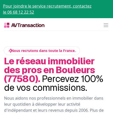
Pour joindre le service recrutement, contactez
le 06 68 12 22 52
Op
Nous recrutons dans toute la France.
Le réseau immobilier
des pros en Bouleurs
(77580).
Percevez 100%
de vos commissions.
Nous aidons nos professionnels en immobilier dans
leur quotidien à développer leur activité
d'indépendant et leurs revenus depuis 2006. Plus de