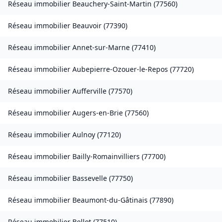
Réseau immobilier
Beauchery-Saint-Martin
(
77560
)
Réseau immobilier
Beauvoir
(
77390
)
Réseau immobilier
Annet-sur-Marne
(
77410
)
Réseau immobilier
Aubepierre-Ozouer-le-Repos
(
77720
)
Réseau immobilier
Aufferville
(
77570
)
Réseau immobilier
Augers-en-Brie
(
77560
)
Réseau immobilier
Aulnoy
(
77120
)
Réseau immobilier
Bailly-Romainvilliers
(
77700
)
Réseau immobilier
Bassevelle
(
77750
)
Réseau immobilier
Beaumont-du-Gâtinais
(
77890
)
Réseau immobilier
Bellot
(
77510
)