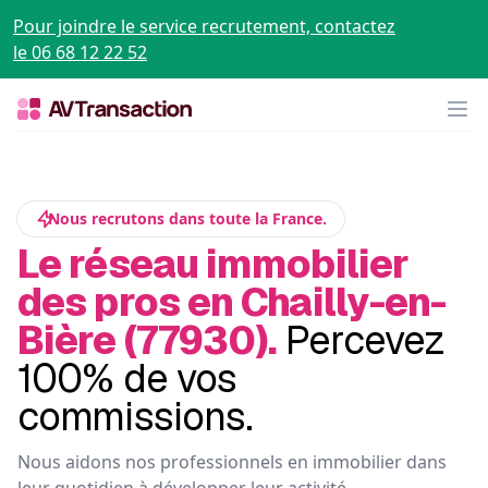
Pour joindre le service recrutement, contactez
le 06 68 12 22 52
Op
Nous recrutons dans toute la France.
Le réseau immobilier
des pros en Chailly-en-
Bière (77930).
Percevez
100% de vos
commissions.
Nous aidons nos professionnels en immobilier dans