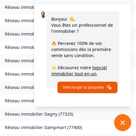
Réseau immobilier
Charny
(
77410
)
Bonjour 👋,
Réseau immobilier
Chessy
(
77700
)
Vous êtes un professionnel de
l'immobilier ?
Réseau immobilier
Combs-la-Ville
(
77380
)
🔥 Percevez
100% de vos
Réseau immobilier
Compans
(
77290
)
commissions
dès la première
vente sans condition.
Réseau immobilier
Condé-Sainte-Libiaire
(
77450
)
⭐ Découvrez notre
logiciel
immobilier tout-en-un
.
Réseau immobilier
Coupvray
(
77700
)
Réseau immobilier
Courchamp
(
77560
)
Télécharger la plaquette
Réseau immobilier
Crouy-sur-Ourcq
(
77840
)
Réseau immobilier
Dagny
(
77320
)
Réseau immobilier
Dampmart
(
77400
)