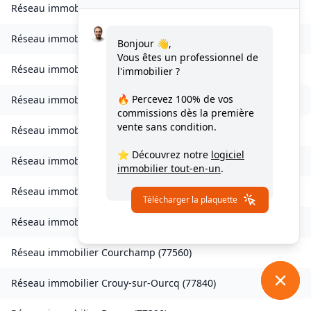
Réseau immobilier
Les Chapelles-Bourbon
(
77610
)
Réseau immobilier
Charmentray
(
77410
)
Bonjour 👋,
Vous êtes un professionnel de
Réseau immobilier
Charny
(
77410
)
l'immobilier ?
🔥 Percevez
100% de vos
Réseau immobilier
Chessy
(
77700
)
commissions
dès la première
vente sans condition.
Réseau immobilier
Combs-la-Ville
(
77380
)
⭐ Découvrez notre
logiciel
Réseau immobilier
Compans
(
77290
)
immobilier tout-en-un
.
Réseau immobilier
Condé-Sainte-Libiaire
(
77450
)
Télécharger la plaquette
Réseau immobilier
Coupvray
(
77700
)
Réseau immobilier
Courchamp
(
77560
)
Réseau immobilier
Crouy-sur-Ourcq
(
77840
)