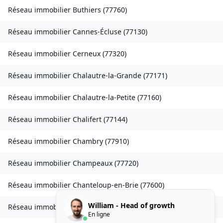
Réseau immobilier
Buthiers
(
77760
)
Réseau immobilier
Cannes-Écluse
(
77130
)
Réseau immobilier
Cerneux
(
77320
)
Réseau immobilier
Chalautre-la-Grande
(
77171
)
Réseau immobilier
Chalautre-la-Petite
(
77160
)
Réseau immobilier
Chalifert
(
77144
)
Réseau immobilier
Chambry
(
77910
)
Réseau immobilier
Champeaux
(
77720
)
Réseau immobilier
Chanteloup-en-Brie
(
77600
)
William - Head of growth
Réseau immobilier
La Chapelle-Rablais
(
77370
)
En ligne