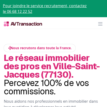
Pour joindre le service recrutement, contactez
le 06 68 12 22 52
Op
Nous recrutons dans toute la France.
Le réseau immobilier
des pros en Ville-Saint-
Jacques (77130).
Percevez 100% de vos
commissions.
Nous aidons nos professionnels en immobilier dans