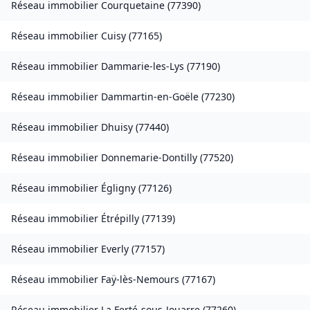
Réseau immobilier
Courquetaine
(
77390
)
Réseau immobilier
Cuisy
(
77165
)
Réseau immobilier
Dammarie-les-Lys
(
77190
)
Réseau immobilier
Dammartin-en-Goële
(
77230
)
Réseau immobilier
Dhuisy
(
77440
)
Réseau immobilier
Donnemarie-Dontilly
(
77520
)
Réseau immobilier
Égligny
(
77126
)
Réseau immobilier
Étrépilly
(
77139
)
Réseau immobilier
Everly
(
77157
)
Réseau immobilier
Faÿ-lès-Nemours
(
77167
)
Réseau immobilier
La Ferté-sous-Jouarre
(
77260
)