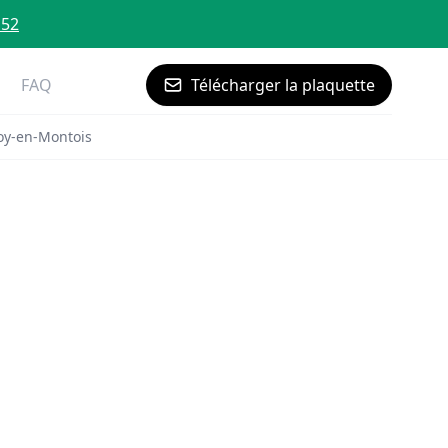
 52
FAQ
Télécharger la plaquette
oy-en-Montois