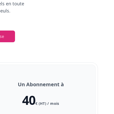
els en toute
euls.
se
Un Abonnement à
40
€ (HT) / mois