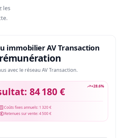
z les
te.
au immobilier AV Transaction
 rémunération
nus avec le réseau AV Transaction.
+
28.6
%
sultat:
84 180 €
Coûts fixes annuels:
1 320 €
Retenues sur vente:
4 500 €