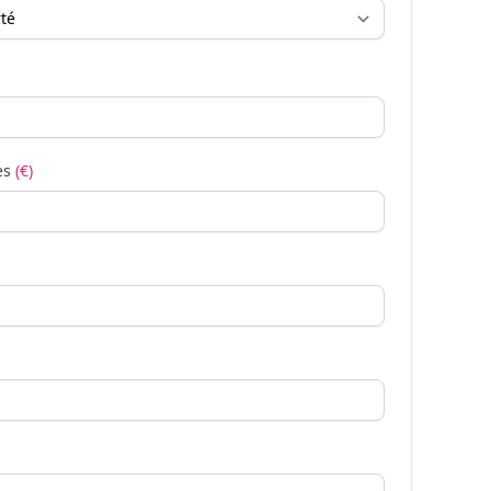
es
(€)