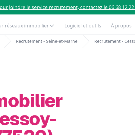
our joindre le service recrutement, contactez le 06 68 12 22
r réseaux immobilier
Logiciel et outils
À propos
Recrutement - Seine-et-Marne
Recrutement - Cess
mobilier
Cessoy-