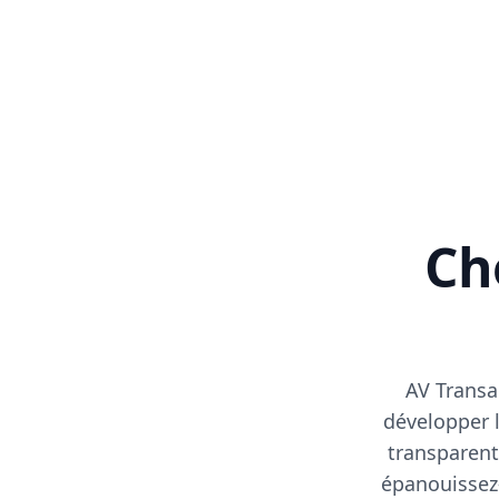
Cho
AV Transa
développer l
transparent
épanouissez-