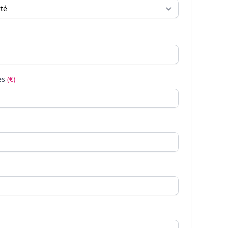
es
(€)