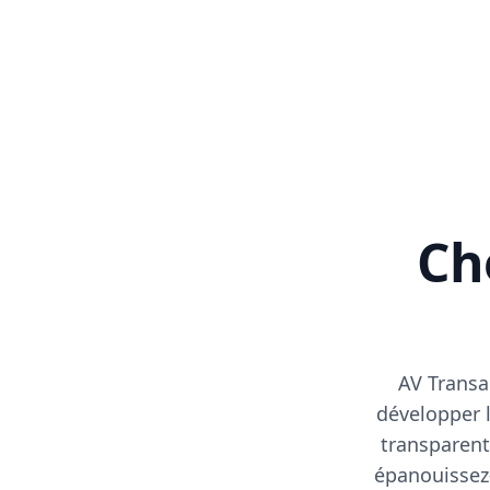
Cho
AV Transa
développer l
transparent
épanouissez-