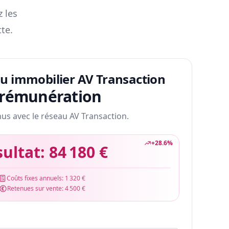
z les
te.
au immobilier AV Transaction
 rémunération
nus avec le réseau AV Transaction.
+
28.6
%
sultat:
84 180 €
Coûts fixes annuels:
1 320 €
Retenues sur vente:
4 500 €