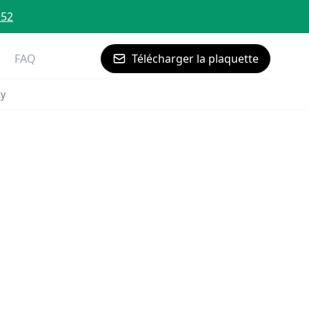
 52
FAQ
Télécharger la plaquette
cy