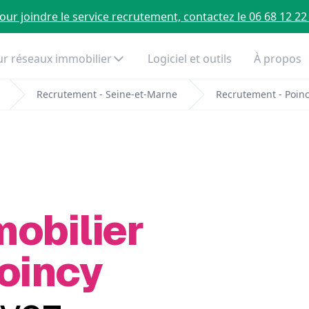
our joindre le service recrutement, contactez le 06 68 12 22
r réseaux immobilier
Logiciel et outils
À propos
Recrutement - Seine-et-Marne
Recrutement - Poin
mobilier
Poincy