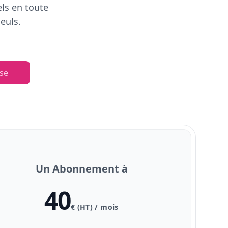
els en toute
euls.
se
Un Abonnement à
40
€ (HT) / mois