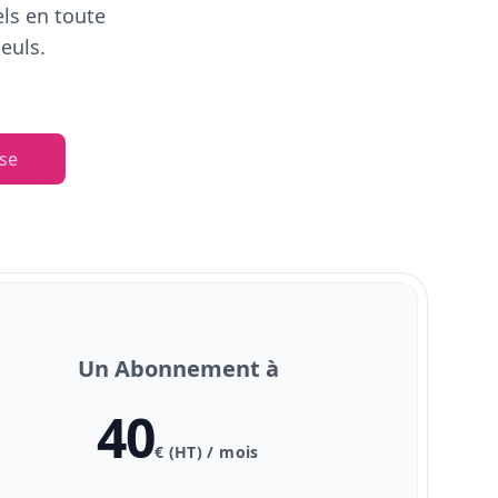
els en toute
euls.
se
Un Abonnement à
40
€ (HT) / mois