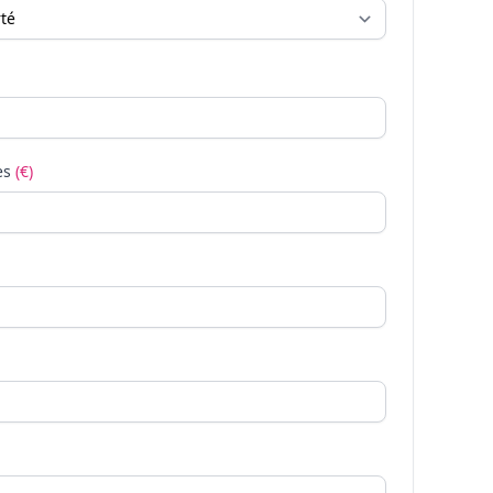
es
(€)