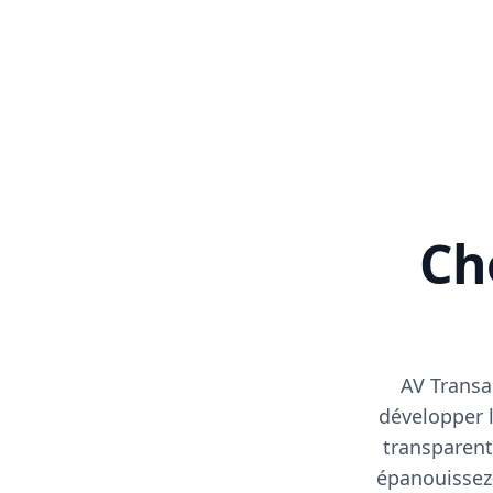
Cho
AV Transa
développer l
transparent
épanouissez-