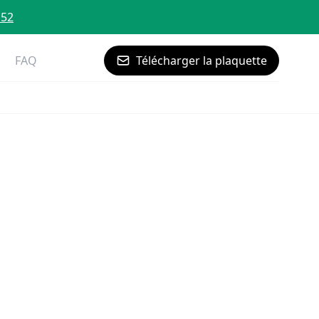
 52
FAQ
Télécharger la plaquette
s