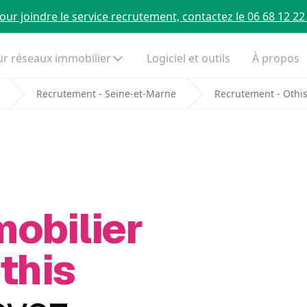
our joindre le service recrutement, contactez le 06 68 12 22
r réseaux immobilier
Logiciel et outils
À propos
Recrutement - Seine-et-Marne
Recrutement - Othi
mobilier
this