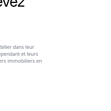
evez
ilier dans leur
épendant et leurs
lers immobiliers en