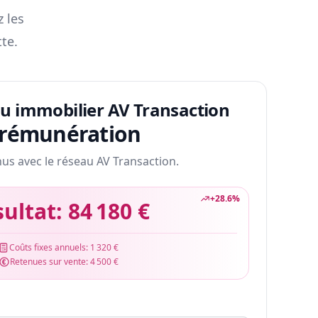
z les
te.
au immobilier AV Transaction
 rémunération
nus avec le réseau AV Transaction.
+
28.6
%
sultat:
84 180 €
Coûts fixes annuels:
1 320 €
Retenues sur vente:
4 500 €