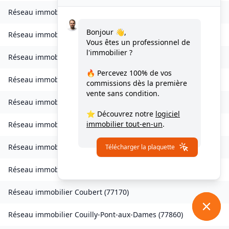
Réseau immobilier
Clos-Fontaine
(
77370
)
Bonjour 👋,
Réseau immobilier
Cocherel
(
77440
)
Vous êtes un professionnel de
l'immobilier ?
Réseau immobilier
Collégien
(
77090
)
🔥 Percevez
100% de vos
Réseau immobilier
Combs-la-Ville
(
77380
)
commissions
dès la première
vente sans condition.
Réseau immobilier
Compans
(
77290
)
⭐ Découvrez notre
logiciel
immobilier tout-en-un
.
Réseau immobilier
Conches-sur-Gondoire
(
77600
)
Réseau immobilier
Condé-Sainte-Libiaire
(
77450
)
Télécharger la plaquette
Réseau immobilier
Congis-sur-Thérouanne
(
77440
)
Réseau immobilier
Coubert
(
77170
)
Réseau immobilier
Couilly-Pont-aux-Dames
(
77860
)