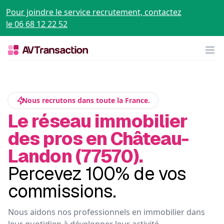
Pour joindre le service recrutement, contactez
le 06 68 12 22 52
Op
Nous recrutons dans toute la France.
Le réseau immobilier
des pros en Château-
Landon (77570).
Percevez 100% de vos
commissions.
Nous aidons nos professionnels en immobilier dans