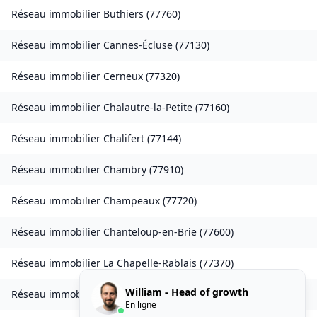
Réseau immobilier
Buthiers
(
77760
)
Réseau immobilier
Cannes-Écluse
(
77130
)
Réseau immobilier
Cerneux
(
77320
)
Réseau immobilier
Chalautre-la-Petite
(
77160
)
Réseau immobilier
Chalifert
(
77144
)
Réseau immobilier
Chambry
(
77910
)
Réseau immobilier
Champeaux
(
77720
)
Réseau immobilier
Chanteloup-en-Brie
(
77600
)
Réseau immobilier
La Chapelle-Rablais
(
77370
)
William - Head of growth
Réseau immobilier
Les Chapelles-Bourbon
(
77610
)
En ligne