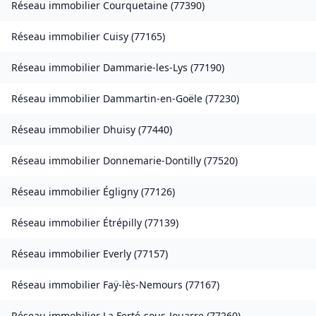
Réseau immobilier
Courquetaine
(
77390
)
Réseau immobilier
Cuisy
(
77165
)
Réseau immobilier
Dammarie-les-Lys
(
77190
)
Réseau immobilier
Dammartin-en-Goële
(
77230
)
Réseau immobilier
Dhuisy
(
77440
)
Réseau immobilier
Donnemarie-Dontilly
(
77520
)
Réseau immobilier
Égligny
(
77126
)
Réseau immobilier
Étrépilly
(
77139
)
Réseau immobilier
Everly
(
77157
)
Réseau immobilier
Faÿ-lès-Nemours
(
77167
)
Réseau immobilier
La Ferté-sous-Jouarre
(
77260
)