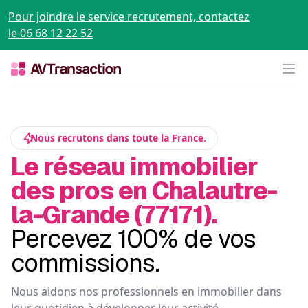
Pour joindre le service recrutement, contactez
le 06 68 12 22 52
Op
Nous recrutons dans toute la France.
Le réseau immobilier
des pros en Chalautre-
la-Grande (77171).
Percevez 100% de vos
commissions.
Nous aidons nos professionnels en immobilier dans