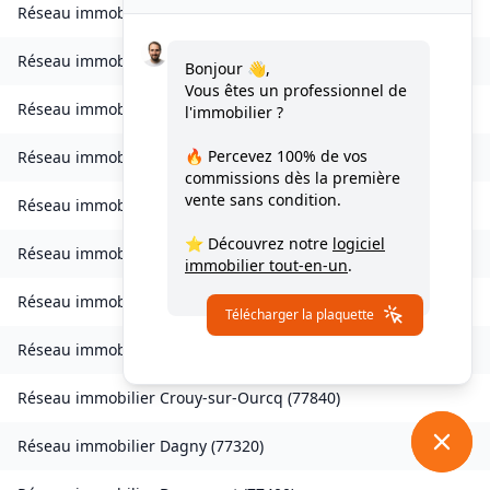
Réseau immobilier
Charmentray
(
77410
)
Réseau immobilier
Charny
(
77410
)
Bonjour 👋,
Vous êtes un professionnel de
Réseau immobilier
Chessy
(
77700
)
l'immobilier ?
🔥 Percevez
100% de vos
Réseau immobilier
Combs-la-Ville
(
77380
)
commissions
dès la première
vente sans condition.
Réseau immobilier
Compans
(
77290
)
⭐ Découvrez notre
logiciel
Réseau immobilier
Condé-Sainte-Libiaire
(
77450
)
immobilier tout-en-un
.
Réseau immobilier
Coupvray
(
77700
)
Télécharger la plaquette
Réseau immobilier
Courchamp
(
77560
)
Réseau immobilier
Crouy-sur-Ourcq
(
77840
)
Réseau immobilier
Dagny
(
77320
)