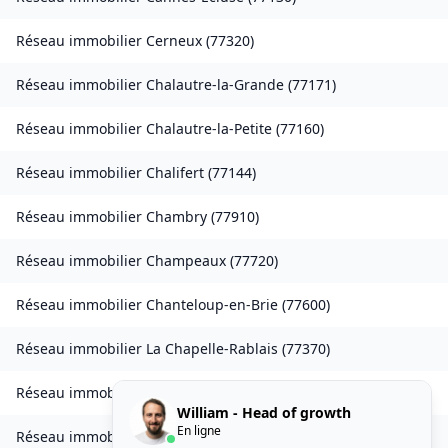
Réseau immobilier
Cerneux
(
77320
)
Réseau immobilier
Chalautre-la-Grande
(
77171
)
Réseau immobilier
Chalautre-la-Petite
(
77160
)
Réseau immobilier
Chalifert
(
77144
)
Réseau immobilier
Chambry
(
77910
)
Réseau immobilier
Champeaux
(
77720
)
Réseau immobilier
Chanteloup-en-Brie
(
77600
)
Réseau immobilier
La Chapelle-Rablais
(
77370
)
Réseau immobilier
Les Chapelles-Bourbon
(
77610
)
William - Head of growth
En ligne
Réseau immobilier
Charmentray
(
77410
)