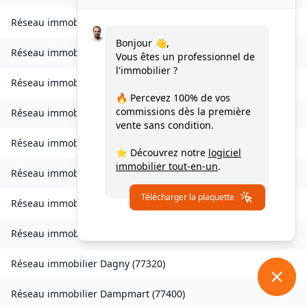
Réseau immobilier
Charny
(
77410
)
Bonjour 👋,
Réseau immobilier
Chessy
(
77700
)
Vous êtes un professionnel de
l'immobilier ?
Réseau immobilier
Combs-la-Ville
(
77380
)
🔥 Percevez
100% de vos
commissions
dès la première
Réseau immobilier
Compans
(
77290
)
vente sans condition.
Réseau immobilier
Condé-Sainte-Libiaire
(
77450
)
⭐ Découvrez notre
logiciel
immobilier tout-en-un
.
Réseau immobilier
Coupvray
(
77700
)
Télécharger la plaquette
Réseau immobilier
Courchamp
(
77560
)
Réseau immobilier
Crouy-sur-Ourcq
(
77840
)
Réseau immobilier
Dagny
(
77320
)
Réseau immobilier
Dampmart
(
77400
)