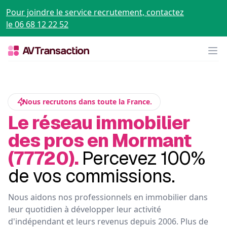
Pour joindre le service recrutement, contactez
le 06 68 12 22 52
Op
Nous recrutons dans toute la France.
Le réseau immobilier
des pros en Mormant
(77720).
Percevez 100%
de vos commissions.
Nous aidons nos professionnels en immobilier dans
leur quotidien à développer leur activité
d'indépendant et leurs revenus depuis 2006. Plus de