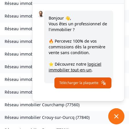
Réseau immobilier
Les Chapelles-Bourbon
(
77610
)
Réseau immobilier
Charmentray
(
77410
)
Bonjour 👋,
Vous êtes un professionnel de
Réseau immobilier
Charny
(
77410
)
l'immobilier ?
🔥 Percevez
100% de vos
Réseau immobilier
Chessy
(
77700
)
commissions
dès la première
vente sans condition.
Réseau immobilier
Combs-la-Ville
(
77380
)
⭐ Découvrez notre
logiciel
Réseau immobilier
Compans
(
77290
)
immobilier tout-en-un
.
Réseau immobilier
Condé-Sainte-Libiaire
(
77450
)
Télécharger la plaquette
Réseau immobilier
Coupvray
(
77700
)
Réseau immobilier
Courchamp
(
77560
)
Réseau immobilier
Crouy-sur-Ourcq
(
77840
)