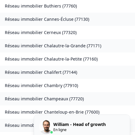
Réseau immobilier
Buthiers
(
77760
)
Réseau immobilier
Cannes-Écluse
(
77130
)
Réseau immobilier
Cerneux
(
77320
)
Réseau immobilier
Chalautre-la-Grande
(
77171
)
Réseau immobilier
Chalautre-la-Petite
(
77160
)
Réseau immobilier
Chalifert
(
77144
)
Réseau immobilier
Chambry
(
77910
)
Réseau immobilier
Champeaux
(
77720
)
Réseau immobilier
Chanteloup-en-Brie
(
77600
)
William - Head of growth
Réseau immobilier
La Chapelle-Rablais
(
77370
)
En ligne