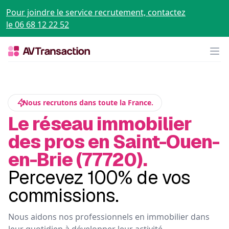
Pour joindre le service recrutement, contactez
le 06 68 12 22 52
Op
Nous recrutons dans toute la France.
Le réseau immobilier
des pros en Saint-Ouen-
en-Brie (77720).
Percevez 100% de vos
commissions.
Nous aidons nos professionnels en immobilier dans