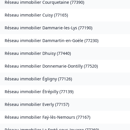
Réseau immobilier
Courquetaine
(
77390
)
Réseau immobilier
Cuisy
(
77165
)
Réseau immobilier
Dammarie-les-Lys
(
77190
)
Réseau immobilier
Dammartin-en-Goële
(
77230
)
Réseau immobilier
Dhuisy
(
77440
)
Réseau immobilier
Donnemarie-Dontilly
(
77520
)
Réseau immobilier
Égligny
(
77126
)
Réseau immobilier
Étrépilly
(
77139
)
Réseau immobilier
Everly
(
77157
)
Réseau immobilier
Faÿ-lès-Nemours
(
77167
)
Réseau immobilier
La Ferté-sous-Jouarre
(
77260
)