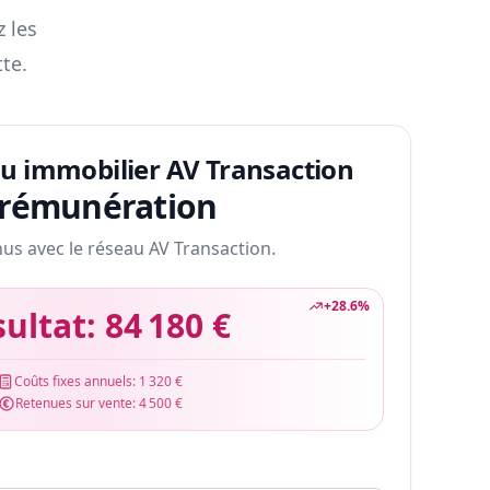
z les
te.
au immobilier AV Transaction
 rémunération
nus avec le réseau AV Transaction.
+
28.6
%
sultat:
84 180 €
Coûts fixes annuels:
1 320 €
Retenues sur vente:
4 500 €