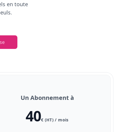
els en toute
euls.
se
Un Abonnement à
40
€ (HT) / mois