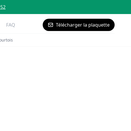
 52
FAQ
Télécharger la plaquette
ourtois