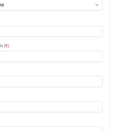
es
(€)