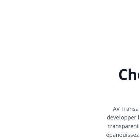
Cho
AV Transa
développer l
transparent
épanouissez-