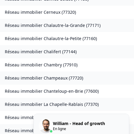
Réseau immobilier
Cerneux
(
77320
)
Réseau immobilier
Chalautre-la-Grande
(
77171
)
Réseau immobilier
Chalautre-la-Petite
(
77160
)
Réseau immobilier
Chalifert
(
77144
)
Réseau immobilier
Chambry
(
77910
)
Réseau immobilier
Champeaux
(
77720
)
Réseau immobilier
Chanteloup-en-Brie
(
77600
)
Réseau immobilier
La Chapelle-Rablais
(
77370
)
Réseau immobilier
Les Chapelles-Bourbon
(
77610
)
William - Head of growth
En ligne
Réseau immobilier
Charmentray
(
77410
)