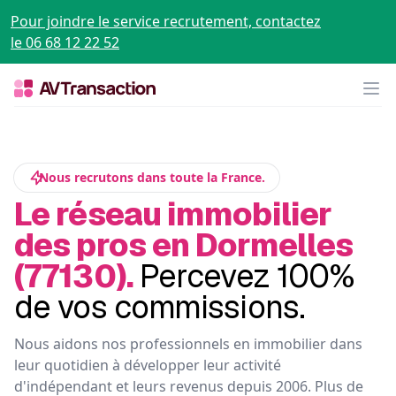
Pour joindre le service recrutement, contactez
le 06 68 12 22 52
Op
Nous recrutons dans toute la France.
Le réseau immobilier
des pros en Dormelles
(77130).
Percevez 100%
de vos commissions.
Nous aidons nos professionnels en immobilier dans
leur quotidien à développer leur activité
d'indépendant et leurs revenus depuis 2006. Plus de