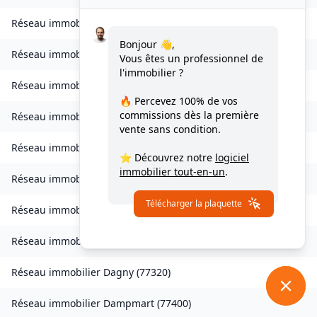
Réseau immobilier
Charny
(
77410
)
Bonjour 👋,
Réseau immobilier
Chessy
(
77700
)
Vous êtes un professionnel de
l'immobilier ?
Réseau immobilier
Combs-la-Ville
(
77380
)
🔥 Percevez
100% de vos
commissions
dès la première
Réseau immobilier
Compans
(
77290
)
vente sans condition.
Réseau immobilier
Condé-Sainte-Libiaire
(
77450
)
⭐ Découvrez notre
logiciel
immobilier tout-en-un
.
Réseau immobilier
Coupvray
(
77700
)
Télécharger la plaquette
Réseau immobilier
Courchamp
(
77560
)
Réseau immobilier
Crouy-sur-Ourcq
(
77840
)
Réseau immobilier
Dagny
(
77320
)
Réseau immobilier
Dampmart
(
77400
)