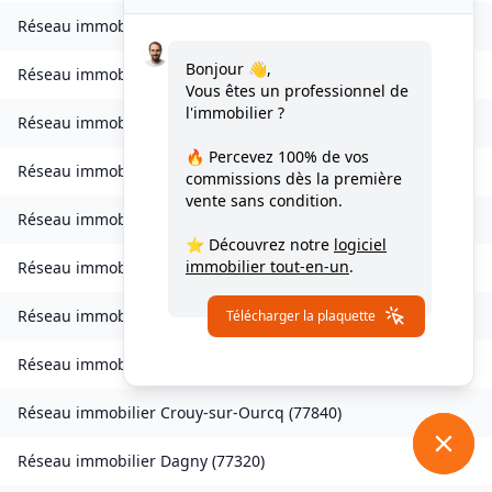
Réseau immobilier
Charmentray
(
77410
)
Bonjour 👋,
Réseau immobilier
Charny
(
77410
)
Vous êtes un professionnel de
l'immobilier ?
Réseau immobilier
Chessy
(
77700
)
🔥 Percevez
100% de vos
Réseau immobilier
Combs-la-Ville
(
77380
)
commissions
dès la première
vente sans condition.
Réseau immobilier
Compans
(
77290
)
⭐ Découvrez notre
logiciel
immobilier tout-en-un
.
Réseau immobilier
Condé-Sainte-Libiaire
(
77450
)
Réseau immobilier
Coupvray
(
77700
)
Télécharger la plaquette
Réseau immobilier
Courchamp
(
77560
)
Réseau immobilier
Crouy-sur-Ourcq
(
77840
)
Réseau immobilier
Dagny
(
77320
)