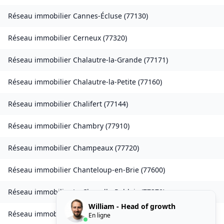
Réseau immobilier
Cannes-Écluse
(
77130
)
Réseau immobilier
Cerneux
(
77320
)
Réseau immobilier
Chalautre-la-Grande
(
77171
)
Réseau immobilier
Chalautre-la-Petite
(
77160
)
Réseau immobilier
Chalifert
(
77144
)
Réseau immobilier
Chambry
(
77910
)
Réseau immobilier
Champeaux
(
77720
)
Réseau immobilier
Chanteloup-en-Brie
(
77600
)
Réseau immobilier
La Chapelle-Rablais
(
77370
)
William - Head of growth
Réseau immobilier
Les Chapelles-Bourbon
(
77610
)
En ligne