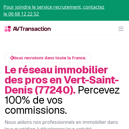
Pour joindre le service recrutement, contactez
le 06 68 12 22 52
Op
Nous recrutons dans toute la France.
Le réseau immobilier
des pros en Vert-Saint-
Denis (77240).
Percevez
100% de vos
commissions.
Nous aidons nos professionnels en immobilier dans