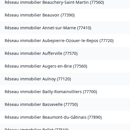
Réseau immobilier
Beauchery-Saint-Martin
(
77560
)
Réseau immobilier
Beauvoir
(
77390
)
Réseau immobilier
Annet-sur-Marne
(
77410
)
Réseau immobilier
Aubepierre-Ozouer-le-Repos
(
77720
)
Réseau immobilier
Aufferville
(
77570
)
Réseau immobilier
Augers-en-Brie
(
77560
)
Réseau immobilier
Aulnoy
(
77120
)
Réseau immobilier
Bailly-Romainvilliers
(
77700
)
Réseau immobilier
Bassevelle
(
77750
)
Réseau immobilier
Beaumont-du-Gâtinais
(
77890
)
Réseau immobilier
Bellot
(
77510
)