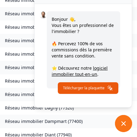
Réseau immobilier
Charny
(
77410
)
Réseau immobilier
Chessy
(
77700
)
Bonjour 👋,
Vous êtes un professionnel de
Réseau immobilier
Combs-la-Ville
(
77380
)
l'immobilier ?
Réseau immobilier
Compans
(
77290
)
🔥 Percevez
100% de vos
commissions
dès la première
Réseau immobilier
Condé-Sainte-Libiaire
(
77450
)
vente sans condition.
Réseau immobilier
Coupvray
(
77700
)
⭐ Découvrez notre
logiciel
immobilier tout-en-un
.
Réseau immobilier
Courchamp
(
77560
)
Télécharger la plaquette
Réseau immobilier
Crouy-sur-Ourcq
(
77840
)
Réseau immobilier
Dagny
(
77320
)
Réseau immobilier
Dampmart
(
77400
)
Réseau immobilier
Diant
(
77940
)