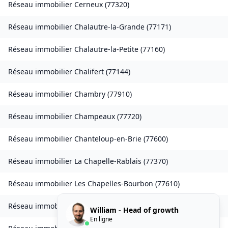
Réseau immobilier
Cerneux
(
77320
)
Réseau immobilier
Chalautre-la-Grande
(
77171
)
Réseau immobilier
Chalautre-la-Petite
(
77160
)
Réseau immobilier
Chalifert
(
77144
)
Réseau immobilier
Chambry
(
77910
)
Réseau immobilier
Champeaux
(
77720
)
Réseau immobilier
Chanteloup-en-Brie
(
77600
)
Réseau immobilier
La Chapelle-Rablais
(
77370
)
Réseau immobilier
Les Chapelles-Bourbon
(
77610
)
Réseau immobilier
Charmentray
(
77410
)
William - Head of growth
En ligne