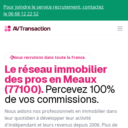
Pour joindre le service recrutement, contactez
le 06 68 12 22 52
Op
Nous recrutons dans toute la France.
Le réseau immobilier
des pros en Meaux
(77100).
Percevez 100%
de vos commissions.
Nous aidons nos professionnels en immobilier dans
leur quotidien à développer leur activité
d'indépendant et leurs revenus depuis 2006. Plus de