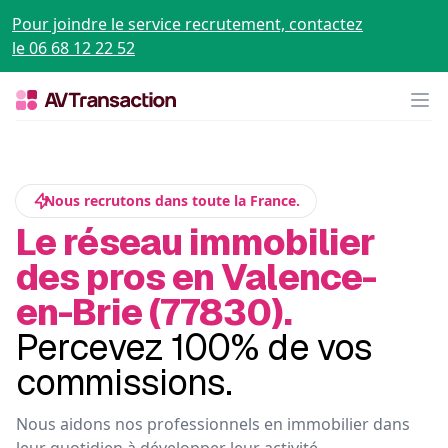
Pour joindre le service recrutement, contactez
le 06 68 12 22 52
Op
Nous recrutons dans toute la France.
Le réseau immobilier
des pros en Valence-
en-Brie (77830).
Percevez 100% de vos
commissions.
Nous aidons nos professionnels en immobilier dans