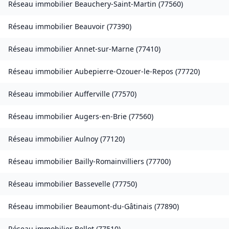
Réseau immobilier
Beauchery-Saint-Martin
(
77560
)
Réseau immobilier
Beauvoir
(
77390
)
Réseau immobilier
Annet-sur-Marne
(
77410
)
Réseau immobilier
Aubepierre-Ozouer-le-Repos
(
77720
)
Réseau immobilier
Aufferville
(
77570
)
Réseau immobilier
Augers-en-Brie
(
77560
)
Réseau immobilier
Aulnoy
(
77120
)
Réseau immobilier
Bailly-Romainvilliers
(
77700
)
Réseau immobilier
Bassevelle
(
77750
)
Réseau immobilier
Beaumont-du-Gâtinais
(
77890
)
Réseau immobilier
Bellot
(
77510
)