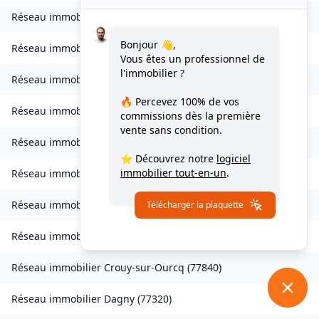
Réseau immobilier
Charmentray
(
77410
)
Bonjour 👋,
Réseau immobilier
Charny
(
77410
)
Vous êtes un professionnel de
l'immobilier ?
Réseau immobilier
Chessy
(
77700
)
🔥 Percevez
100% de vos
Réseau immobilier
Combs-la-Ville
(
77380
)
commissions
dès la première
vente sans condition.
Réseau immobilier
Compans
(
77290
)
⭐ Découvrez notre
logiciel
immobilier tout-en-un
.
Réseau immobilier
Condé-Sainte-Libiaire
(
77450
)
Réseau immobilier
Coupvray
(
77700
)
Télécharger la plaquette
Réseau immobilier
Courchamp
(
77560
)
Réseau immobilier
Crouy-sur-Ourcq
(
77840
)
Réseau immobilier
Dagny
(
77320
)