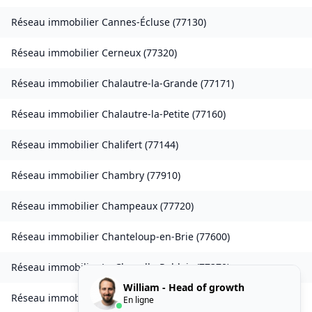
Réseau immobilier
Cannes-Écluse
(
77130
)
Réseau immobilier
Cerneux
(
77320
)
Réseau immobilier
Chalautre-la-Grande
(
77171
)
Réseau immobilier
Chalautre-la-Petite
(
77160
)
Réseau immobilier
Chalifert
(
77144
)
Réseau immobilier
Chambry
(
77910
)
Réseau immobilier
Champeaux
(
77720
)
Réseau immobilier
Chanteloup-en-Brie
(
77600
)
Réseau immobilier
La Chapelle-Rablais
(
77370
)
William - Head of growth
Réseau immobilier
Les Chapelles-Bourbon
(
77610
)
En ligne