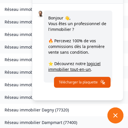
Réseau immobilier
Charny
(
77410
)
Bonjour 👋,
Réseau immobilier
Chessy
(
77700
)
Vous êtes un professionnel de
l'immobilier ?
Réseau immobilier
Combs-la-Ville
(
77380
)
🔥 Percevez
100% de vos
commissions
dès la première
Réseau immobilier
Compans
(
77290
)
vente sans condition.
Réseau immobilier
Condé-Sainte-Libiaire
(
77450
)
⭐ Découvrez notre
logiciel
immobilier tout-en-un
.
Réseau immobilier
Coupvray
(
77700
)
Télécharger la plaquette
Réseau immobilier
Courchamp
(
77560
)
Réseau immobilier
Crouy-sur-Ourcq
(
77840
)
Réseau immobilier
Dagny
(
77320
)
Réseau immobilier
Dampmart
(
77400
)