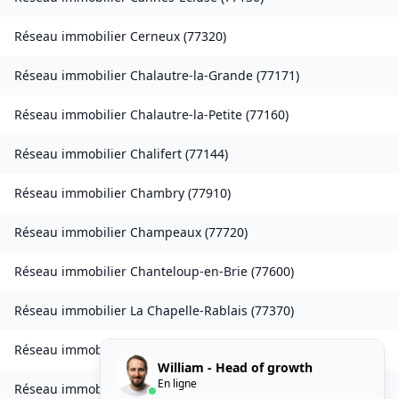
Réseau immobilier
Cerneux
(
77320
)
Réseau immobilier
Chalautre-la-Grande
(
77171
)
Réseau immobilier
Chalautre-la-Petite
(
77160
)
Réseau immobilier
Chalifert
(
77144
)
Réseau immobilier
Chambry
(
77910
)
Réseau immobilier
Champeaux
(
77720
)
Réseau immobilier
Chanteloup-en-Brie
(
77600
)
Réseau immobilier
La Chapelle-Rablais
(
77370
)
Réseau immobilier
Les Chapelles-Bourbon
(
77610
)
William - Head of growth
En ligne
Réseau immobilier
Charmentray
(
77410
)