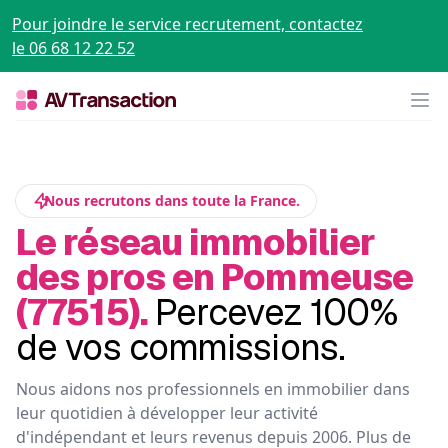
Pour joindre le service recrutement, contactez
le 06 68 12 22 52
Op
Nous recrutons dans toute la France.
Le réseau immobilier
des pros en Pommeuse
(77515).
Percevez 100%
de vos commissions.
Nous aidons nos professionnels en immobilier dans
leur quotidien à développer leur activité
d'indépendant et leurs revenus depuis 2006. Plus de