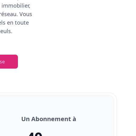
 immobilier,
 réseau. Vous
els en toute
euls.
se
Un Abonnement à