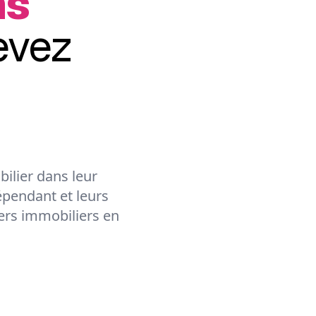
ns
evez
ilier dans leur
épendant et leurs
lers immobiliers en