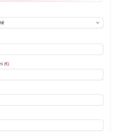
es
(€)