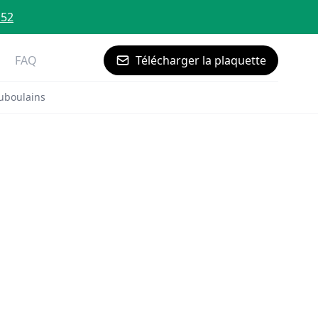
 52
FAQ
Télécharger la plaquette
uboulains