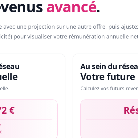
evenus
avancé
.
 avec une projection sur une autre offre, puis ajuste
icité) pour visualiser votre rémunération annuelle net
réseau
Au sein du rése
elle
Votre future
elle.
Calculez vos futurs reve
72 €
Ré
€
 €