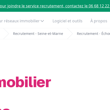
our joindre le service recrutement, contactez le 06 68 12 22
r réseaux immobilier
Logiciel et outils
À propos
Recrutement - Seine-et-Marne
Recrutement - Écho
mobilier