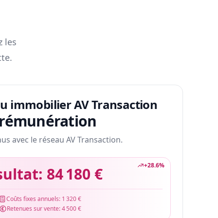
z les
te.
au immobilier AV Transaction
 rémunération
nus avec le réseau AV Transaction.
+
28.6
%
sultat:
84 180 €
Coûts fixes annuels:
1 320 €
Retenues sur vente:
4 500 €