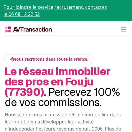
Pour joindre le service recrutement, contactez
le 06 68 12 22 52
Op
Nous recrutons dans toute la France.
Le réseau immobilier
des pros en Fouju
(77390).
Percevez 100%
de vos commissions.
Nous aidons nos professionnels en immobilier dans
leur quotidien à développer leur activité
d'indépendant et leurs revenus depuis 2006. Plus de