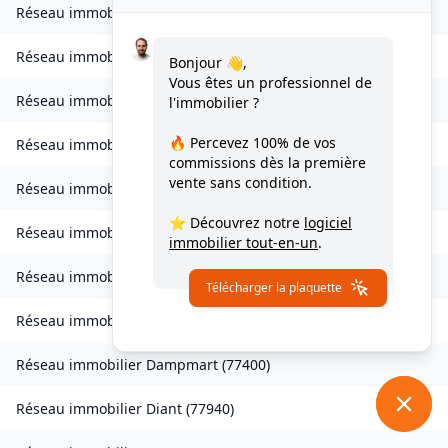
Réseau immobilier
Chessy
(
77700
)
Réseau immobilier
Combs-la-Ville
(
77380
)
Bonjour 👋,
Vous êtes un professionnel de
Réseau immobilier
Compans
(
77290
)
l'immobilier ?
🔥 Percevez
100% de vos
Réseau immobilier
Condé-Sainte-Libiaire
(
77450
)
commissions
dès la première
vente sans condition.
Réseau immobilier
Coupvray
(
77700
)
⭐ Découvrez notre
logiciel
Réseau immobilier
Courchamp
(
77560
)
immobilier tout-en-un
.
Réseau immobilier
Crouy-sur-Ourcq
(
77840
)
Télécharger la plaquette
Réseau immobilier
Dagny
(
77320
)
Réseau immobilier
Dampmart
(
77400
)
Réseau immobilier
Diant
(
77940
)