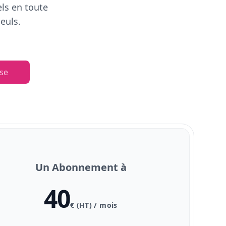
els en toute
euls.
se
Un Abonnement à
40
€ (HT) / mois