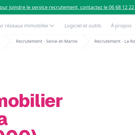
our joindre le service recrutement, contactez le 06 68 12 22
r réseaux immobilier
Logiciel et outils
À propos
Recrutement - Seine-et-Marne
Recrutement - La R
mobilier
a