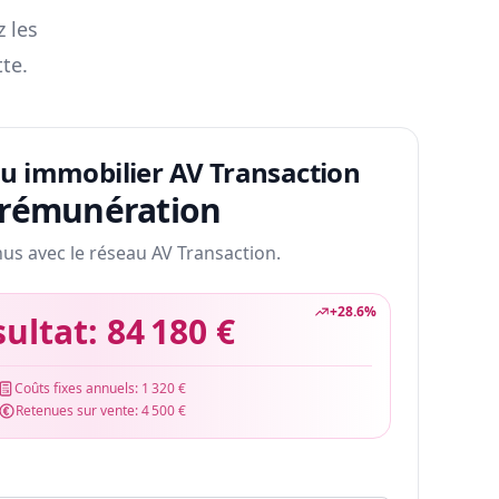
z les
te.
au immobilier AV Transaction
 rémunération
nus avec le réseau AV Transaction.
+
28.6
%
sultat:
84 180 €
Coûts fixes annuels:
1 320 €
Retenues sur vente:
4 500 €