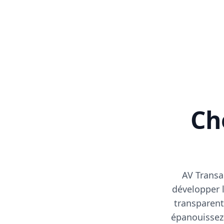
Cho
AV Transa
développer l
transparent
épanouissez-