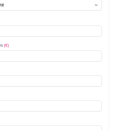
es
(€)