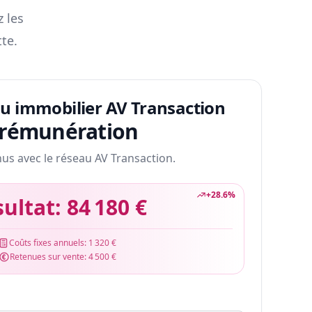
z les
te.
au immobilier AV Transaction
 rémunération
nus avec le réseau AV Transaction.
+
28.6
%
sultat:
84 180 €
Coûts fixes annuels:
1 320 €
Retenues sur vente:
4 500 €