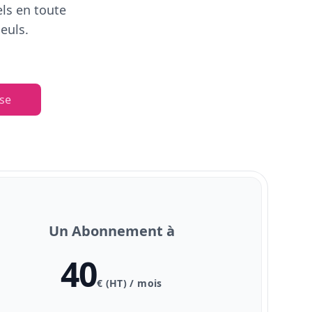
els en toute
euls.
se
Un Abonnement à
40
€ (HT) / mois