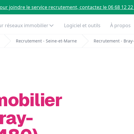
our joindre le service recrutement, contactez le 06 68 12 22
r réseaux immobilier
Logiciel et outils
À propos
Recrutement - Seine-et-Marne
Recrutement - Bray
mobilier
ray-