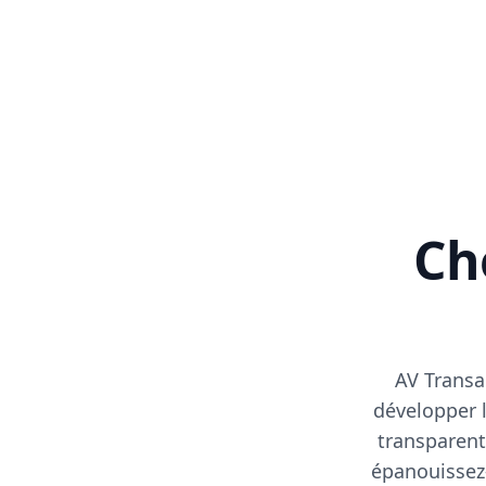
Cho
AV Transa
développer l
transparent
épanouissez-