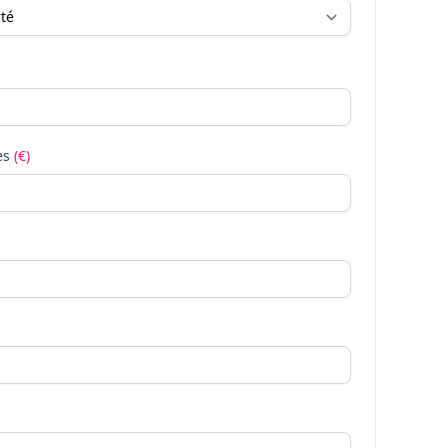
es
(€)