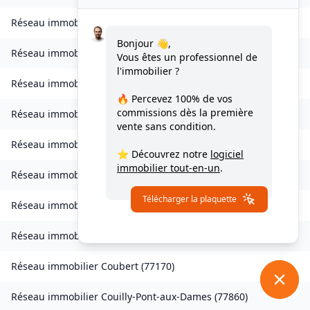
Réseau immobilier
Clos-Fontaine
(
77370
)
Bonjour 👋,
Réseau immobilier
Cocherel
(
77440
)
Vous êtes un professionnel de
l'immobilier ?
Réseau immobilier
Collégien
(
77090
)
🔥 Percevez
100% de vos
commissions
dès la première
Réseau immobilier
Combs-la-Ville
(
77380
)
vente sans condition.
Réseau immobilier
Compans
(
77290
)
⭐ Découvrez notre
logiciel
immobilier tout-en-un
.
Réseau immobilier
Conches-sur-Gondoire
(
77600
)
Télécharger la plaquette
Réseau immobilier
Condé-Sainte-Libiaire
(
77450
)
Réseau immobilier
Congis-sur-Thérouanne
(
77440
)
Réseau immobilier
Coubert
(
77170
)
Réseau immobilier
Couilly-Pont-aux-Dames
(
77860
)