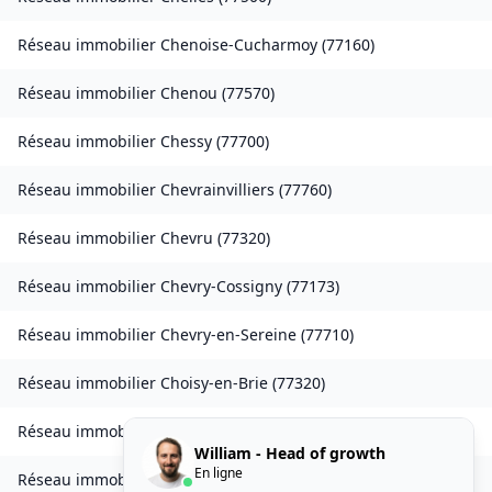
Réseau immobilier
Chenoise-Cucharmoy
(
77160
)
Réseau immobilier
Chenou
(
77570
)
Réseau immobilier
Chessy
(
77700
)
Réseau immobilier
Chevrainvilliers
(
77760
)
Réseau immobilier
Chevru
(
77320
)
Réseau immobilier
Chevry-Cossigny
(
77173
)
Réseau immobilier
Chevry-en-Sereine
(
77710
)
Réseau immobilier
Choisy-en-Brie
(
77320
)
Réseau immobilier
Citry
(
77730
)
William - Head of growth
En ligne
Réseau immobilier
Claye-Souilly
(
77410
)