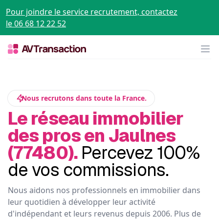
Pour joindre le service recrutement, contactez
le 06 68 12 22 52
Op
Nous recrutons dans toute la France.
Le réseau immobilier
des pros en Jaulnes
(77480).
Percevez 100%
de vos commissions.
Nous aidons nos professionnels en immobilier dans
leur quotidien à développer leur activité
d'indépendant et leurs revenus depuis 2006. Plus de