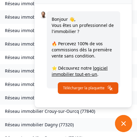
Réseau immobilier
Charmentray
(
77410
)
Réseau immobilier
Charny
(
77410
)
Bonjour 👋,
Vous êtes un professionnel de
Réseau immobilier
Chessy
(
77700
)
l'immobilier ?
🔥 Percevez
100% de vos
Réseau immobilier
Combs-la-Ville
(
77380
)
commissions
dès la première
vente sans condition.
Réseau immobilier
Compans
(
77290
)
⭐ Découvrez notre
logiciel
Réseau immobilier
Condé-Sainte-Libiaire
(
77450
)
immobilier tout-en-un
.
Réseau immobilier
Coupvray
(
77700
)
Télécharger la plaquette
Réseau immobilier
Courchamp
(
77560
)
Réseau immobilier
Crouy-sur-Ourcq
(
77840
)
Réseau immobilier
Dagny
(
77320
)