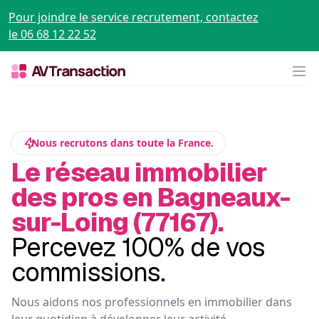
Pour joindre le service recrutement, contactez
le 06 68 12 22 52
Op
Nous recrutons dans toute la France.
Le réseau immobilier
des pros en Bagneaux-
sur-Loing (77167).
Percevez 100% de vos
commissions.
Nous aidons nos professionnels en immobilier dans