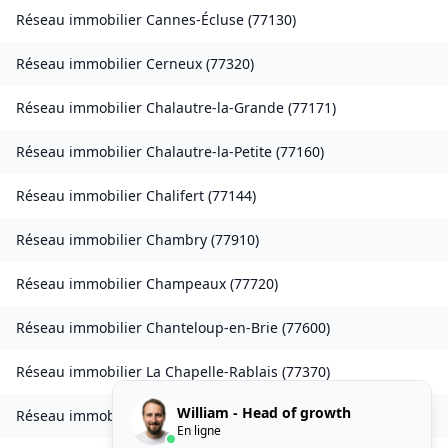
Réseau immobilier
Cannes-Écluse
(
77130
)
Réseau immobilier
Cerneux
(
77320
)
Réseau immobilier
Chalautre-la-Grande
(
77171
)
Réseau immobilier
Chalautre-la-Petite
(
77160
)
Réseau immobilier
Chalifert
(
77144
)
Réseau immobilier
Chambry
(
77910
)
Réseau immobilier
Champeaux
(
77720
)
Réseau immobilier
Chanteloup-en-Brie
(
77600
)
Réseau immobilier
La Chapelle-Rablais
(
77370
)
William - Head of growth
Réseau immobilier
Les Chapelles-Bourbon
(
77610
)
En ligne