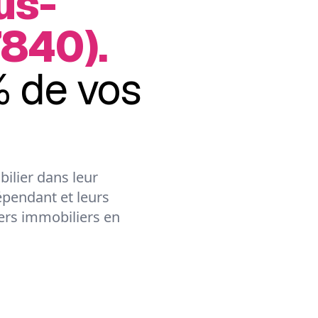
us-
840).
 de vos
ilier dans leur
épendant et leurs
lers immobiliers en