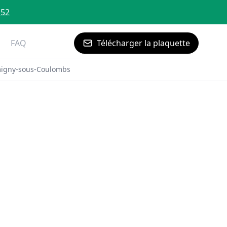
 52
FAQ
Télécharger la plaquette
migny-sous-Coulombs