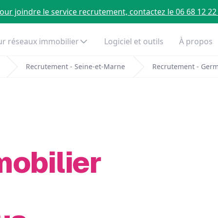
our joindre le service recrutement, contactez le 06 68 12 22
r réseaux immobilier
Logiciel et outils
À propos
Recrutement - Seine-et-Marne
Recrutement - Ger
mobilier