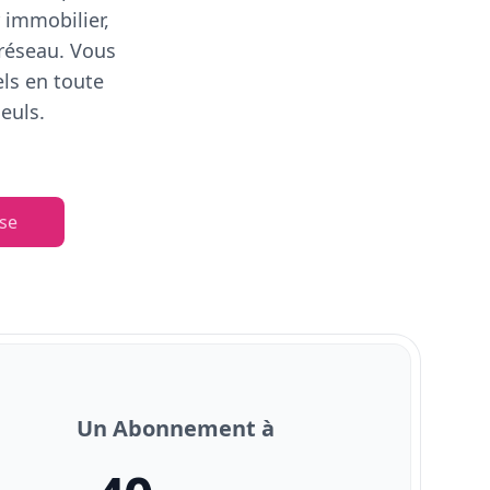
 immobilier,
 réseau. Vous
els en toute
euls.
se
Un Abonnement à