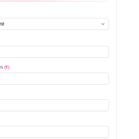
es
(€)