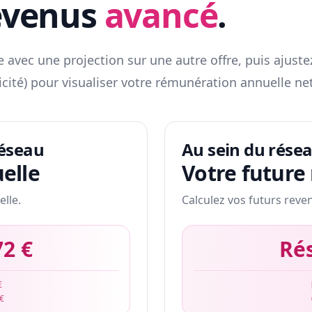
evenus
avancé
.
 avec une projection sur une autre offre, puis ajuste
icité) pour visualiser votre rémunération annuelle net
réseau
Au sein du rése
elle
Votre future
elle.
Calculez vos futurs reve
72 €
Ré
€
 €