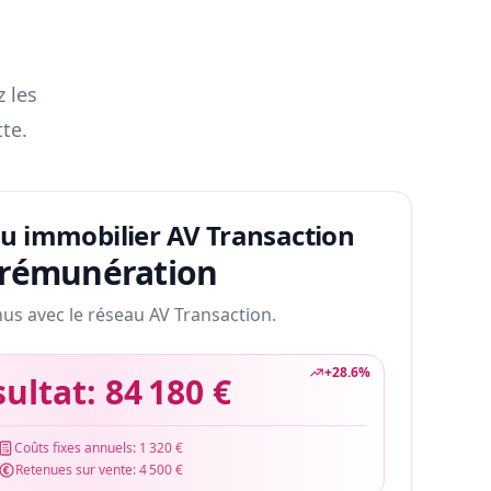
z les
te.
au immobilier AV Transaction
 rémunération
nus avec le réseau AV Transaction.
+
28.6
%
sultat:
84 180 €
Coûts fixes annuels:
1 320 €
Retenues sur vente:
4 500 €