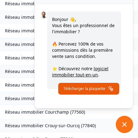
Réseau immobilier
Les Chapelles-Bourbon
(
77610
)
Réseau immobilier
Charmentray
(
77410
)
Bonjour 👋,
Vous êtes un professionnel de
Réseau immobilier
Charny
(
77410
)
l'immobilier ?
🔥 Percevez
100% de vos
Réseau immobilier
Chessy
(
77700
)
commissions
dès la première
vente sans condition.
Réseau immobilier
Combs-la-Ville
(
77380
)
⭐ Découvrez notre
logiciel
Réseau immobilier
Compans
(
77290
)
immobilier tout-en-un
.
Réseau immobilier
Condé-Sainte-Libiaire
(
77450
)
Télécharger la plaquette
Réseau immobilier
Coupvray
(
77700
)
Réseau immobilier
Courchamp
(
77560
)
Réseau immobilier
Crouy-sur-Ourcq
(
77840
)