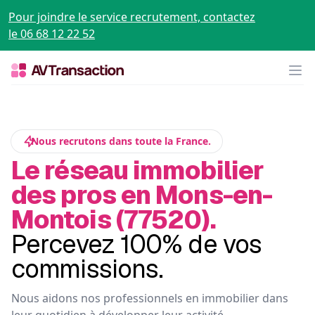
Pour joindre le service recrutement, contactez
le 06 68 12 22 52
Op
Nous recrutons dans toute la France.
Le réseau immobilier
des pros en Mons-en-
Montois (77520).
Percevez 100% de vos
commissions.
Nous aidons nos professionnels en immobilier dans