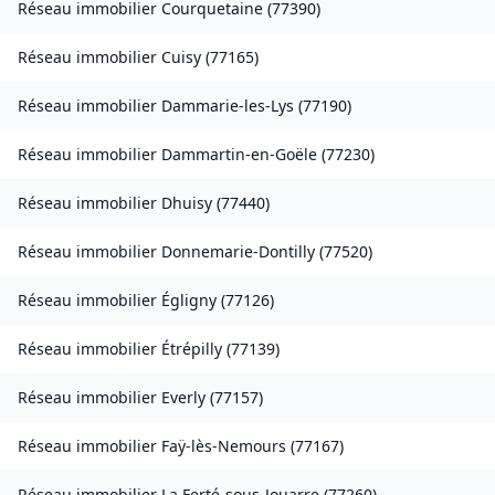
Réseau immobilier
Courquetaine
(
77390
)
Réseau immobilier
Cuisy
(
77165
)
Réseau immobilier
Dammarie-les-Lys
(
77190
)
Réseau immobilier
Dammartin-en-Goële
(
77230
)
Réseau immobilier
Dhuisy
(
77440
)
Réseau immobilier
Donnemarie-Dontilly
(
77520
)
Réseau immobilier
Égligny
(
77126
)
Réseau immobilier
Étrépilly
(
77139
)
Réseau immobilier
Everly
(
77157
)
Réseau immobilier
Faÿ-lès-Nemours
(
77167
)
Réseau immobilier
La Ferté-sous-Jouarre
(
77260
)