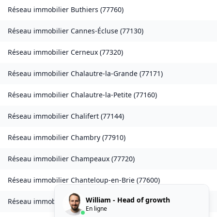
Réseau immobilier
Buthiers
(
77760
)
Réseau immobilier
Cannes-Écluse
(
77130
)
Réseau immobilier
Cerneux
(
77320
)
Réseau immobilier
Chalautre-la-Grande
(
77171
)
Réseau immobilier
Chalautre-la-Petite
(
77160
)
Réseau immobilier
Chalifert
(
77144
)
Réseau immobilier
Chambry
(
77910
)
Réseau immobilier
Champeaux
(
77720
)
Réseau immobilier
Chanteloup-en-Brie
(
77600
)
William - Head of growth
Réseau immobilier
La Chapelle-Rablais
(
77370
)
En ligne