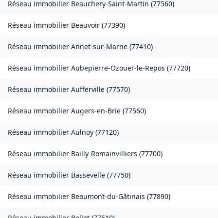
Réseau immobilier
Beauchery-Saint-Martin
(
77560
)
Réseau immobilier
Beauvoir
(
77390
)
Réseau immobilier
Annet-sur-Marne
(
77410
)
Réseau immobilier
Aubepierre-Ozouer-le-Repos
(
77720
)
Réseau immobilier
Aufferville
(
77570
)
Réseau immobilier
Augers-en-Brie
(
77560
)
Réseau immobilier
Aulnoy
(
77120
)
Réseau immobilier
Bailly-Romainvilliers
(
77700
)
Réseau immobilier
Bassevelle
(
77750
)
Réseau immobilier
Beaumont-du-Gâtinais
(
77890
)
Réseau immobilier
Bellot
(
77510
)