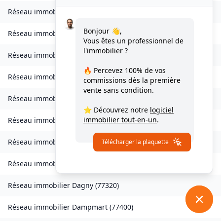
Réseau immobilier
Charny
(
77410
)
Bonjour 👋,
Réseau immobilier
Chessy
(
77700
)
Vous êtes un professionnel de
l'immobilier ?
Réseau immobilier
Combs-la-Ville
(
77380
)
🔥 Percevez
100% de vos
Réseau immobilier
Compans
(
77290
)
commissions
dès la première
vente sans condition.
Réseau immobilier
Condé-Sainte-Libiaire
(
77450
)
⭐ Découvrez notre
logiciel
immobilier tout-en-un
.
Réseau immobilier
Coupvray
(
77700
)
Réseau immobilier
Courchamp
(
77560
)
Télécharger la plaquette
Réseau immobilier
Crouy-sur-Ourcq
(
77840
)
Réseau immobilier
Dagny
(
77320
)
Réseau immobilier
Dampmart
(
77400
)