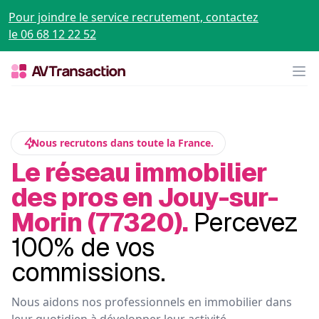
Pour joindre le service recrutement, contactez
le 06 68 12 22 52
Op
Nous recrutons dans toute la France.
Le réseau immobilier
des pros en Jouy-sur-
Morin (77320).
Percevez
100% de vos
commissions.
Nous aidons nos professionnels en immobilier dans