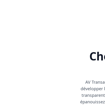
Cho
AV Transa
développer l
transparent
épanouissez-