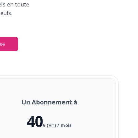
els en toute
euls.
se
Un Abonnement à
40
€ (HT) / mois