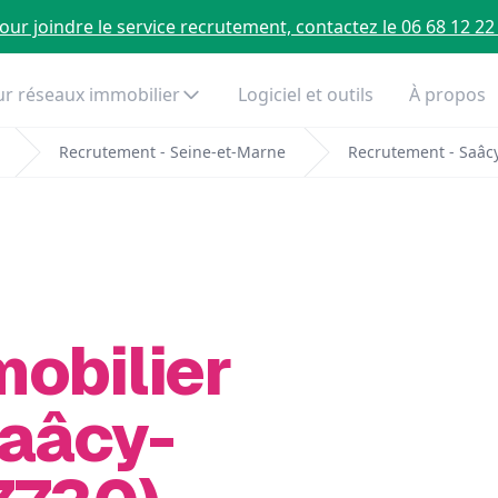
our joindre le service recrutement, contactez le 06 68 12 22
r réseaux immobilier
Logiciel et outils
À propos
Recrutement - Seine-et-Marne
Recrutement - Saâc
mobilier
Saâcy-