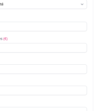
es
(€)