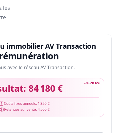
z les
te.
au immobilier AV Transaction
 rémunération
nus avec le réseau AV Transaction.
+
28.6
%
sultat:
84 180 €
Coûts fixes annuels:
1 320 €
Retenues sur vente:
4 500 €