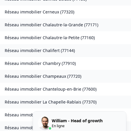
Réseau immobilier
Cerneux
(
77320
)
Réseau immobilier
Chalautre-la-Grande
(
77171
)
Réseau immobilier
Chalautre-la-Petite
(
77160
)
Réseau immobilier
Chalifert
(
77144
)
Réseau immobilier
Chambry
(
77910
)
Réseau immobilier
Champeaux
(
77720
)
Réseau immobilier
Chanteloup-en-Brie
(
77600
)
Réseau immobilier
La Chapelle-Rablais
(
77370
)
Réseau immobilier
Les Chapelles-Bourbon
(
77610
)
William - Head of growth
En ligne
Réseau immobilier
Charmentray
(
77410
)