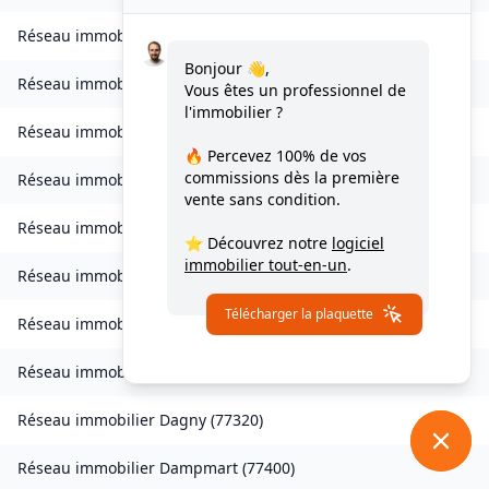
Réseau immobilier
Charny
(
77410
)
Bonjour 👋,
Réseau immobilier
Chessy
(
77700
)
Vous êtes un professionnel de
l'immobilier ?
Réseau immobilier
Combs-la-Ville
(
77380
)
🔥 Percevez
100% de vos
commissions
dès la première
Réseau immobilier
Compans
(
77290
)
vente sans condition.
Réseau immobilier
Condé-Sainte-Libiaire
(
77450
)
⭐ Découvrez notre
logiciel
immobilier tout-en-un
.
Réseau immobilier
Coupvray
(
77700
)
Télécharger la plaquette
Réseau immobilier
Courchamp
(
77560
)
Réseau immobilier
Crouy-sur-Ourcq
(
77840
)
Réseau immobilier
Dagny
(
77320
)
Réseau immobilier
Dampmart
(
77400
)