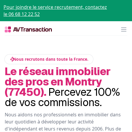
Pour joindre le service recrutement, contactez
le 06 68 12 22 52
Op
Nous recrutons dans toute la France.
Le réseau immobilier
des pros en Montry
(77450).
Percevez 100%
de vos commissions.
Nous aidons nos professionnels en immobilier dans
leur quotidien à développer leur activité
d'indépendant et leurs revenus depuis 2006. Plus de