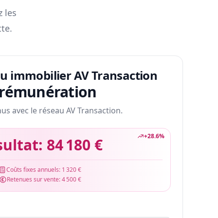
z les
te.
au immobilier AV Transaction
 rémunération
nus avec le réseau AV Transaction.
+
28.6
%
sultat:
84 180 €
Coûts fixes annuels:
1 320 €
Retenues sur vente:
4 500 €