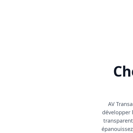
Cho
AV Transa
développer l
transparent
épanouissez-