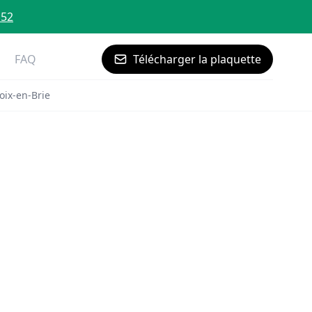
 52
FAQ
Télécharger la plaquette
oix-en-Brie