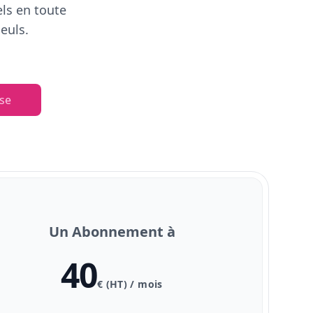
els en toute
euls.
se
Un Abonnement à
40
€ (HT) / mois