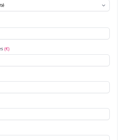
es
(€)