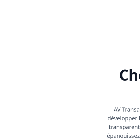
Cho
AV Transa
développer l
transparent
épanouissez-