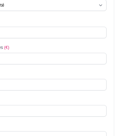
es
(€)