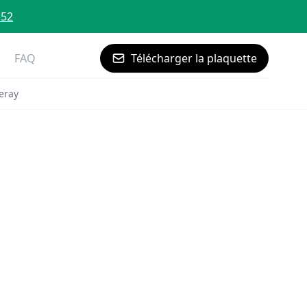
 52
FAQ
Télécharger la plaquette
eray