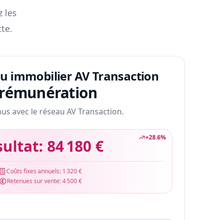
z les
te.
au immobilier AV Transaction
 rémunération
nus avec le réseau AV Transaction.
+
28.6
%
sultat:
84 180 €
Coûts fixes annuels:
1 320 €
Retenues sur vente:
4 500 €