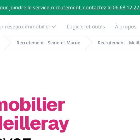
our joindre le service recrutement, contactez le 06 68 12 22
r réseaux immobilier
Logiciel et outils
À propos
Recrutement - Seine-et-Marne
Recrutement - Meill
mobilier
eilleray