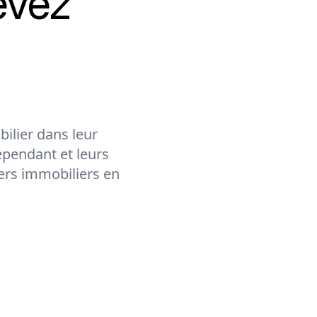
evez
ilier dans leur
épendant et leurs
lers immobiliers en