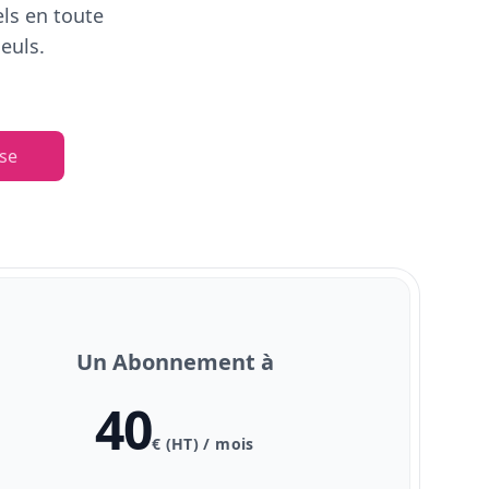
els en toute
euls.
se
Un Abonnement à
40
€ (HT) / mois