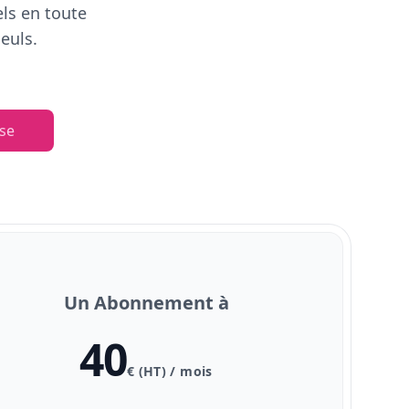
els en toute
euls.
se
Un Abonnement à
40
€ (HT) / mois