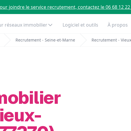
our joindre le service recrutement, contactez le 06 68 12 22
r réseaux immobilier
Logiciel et outils
À propos
Recrutement - Seine-et-Marne
Recrutement - Vie
mobilier
ieux-