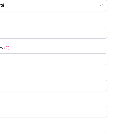
es
(€)