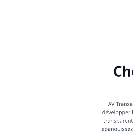
Cho
AV Transa
développer l
transparent
épanouissez-