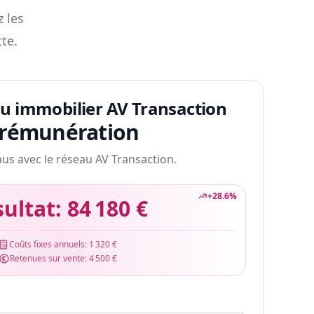
z les
te.
au immobilier AV Transaction
 rémunération
nus avec le réseau AV Transaction.
+
28.6
%
sultat:
84 180 €
Coûts fixes annuels:
1 320 €
Retenues sur vente:
4 500 €