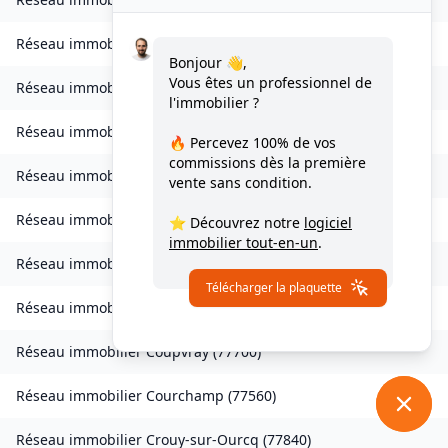
Réseau immobilier
Les Chapelles-Bourbon
(
77610
)
Bonjour 👋,
Vous êtes un professionnel de
Réseau immobilier
Charmentray
(
77410
)
l'immobilier ?
Réseau immobilier
Charny
(
77410
)
🔥 Percevez
100% de vos
commissions
dès la première
Réseau immobilier
Chessy
(
77700
)
vente sans condition.
Réseau immobilier
Combs-la-Ville
(
77380
)
⭐ Découvrez notre
logiciel
immobilier tout-en-un
.
Réseau immobilier
Compans
(
77290
)
Télécharger la plaquette
Réseau immobilier
Condé-Sainte-Libiaire
(
77450
)
Réseau immobilier
Coupvray
(
77700
)
Réseau immobilier
Courchamp
(
77560
)
Réseau immobilier
Crouy-sur-Ourcq
(
77840
)