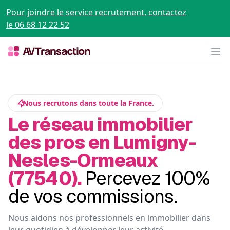
Pour joindre le service recrutement, contactez
le 06 68 12 22 52
Op
Nous recrutons dans toute la France.
Le réseau immobilier
des pros en Lumigny-
Nesles-Ormeaux
(77540).
Percevez 100%
de vos commissions.
Nous aidons nos professionnels en immobilier dans