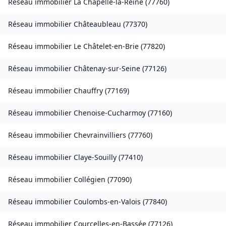
Réseau immobilier
La Chapelle-la-Reine
(
77760
)
Réseau immobilier
Châteaubleau
(
77370
)
Réseau immobilier
Le Châtelet-en-Brie
(
77820
)
Réseau immobilier
Châtenay-sur-Seine
(
77126
)
Réseau immobilier
Chauffry
(
77169
)
Réseau immobilier
Chenoise-Cucharmoy
(
77160
)
Réseau immobilier
Chevrainvilliers
(
77760
)
Réseau immobilier
Claye-Souilly
(
77410
)
Réseau immobilier
Collégien
(
77090
)
Réseau immobilier
Coulombs-en-Valois
(
77840
)
Réseau immobilier
Courcelles-en-Bassée
(
77126
)