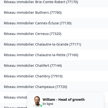
Réseau immobilier
Brie-Comte-Robert
(
77170
)
Réseau immobilier
Buthiers
(
77760
)
Réseau immobilier
Cannes-Écluse
(
77130
)
Réseau immobilier
Cerneux
(
77320
)
Réseau immobilier
Chalautre-la-Grande
(
77171
)
Réseau immobilier
Chalautre-la-Petite
(
77160
)
Réseau immobilier
Chalifert
(
77144
)
Réseau immobilier
Chambry
(
77910
)
Réseau immobilier
Champeaux
(
77720
)
Réseau immobilier
Chanteloup-en-Brie
(
77600
)
William - Head of growth
En ligne
Réseau immobilier
La Chapelle-Rablais
(
77370
)