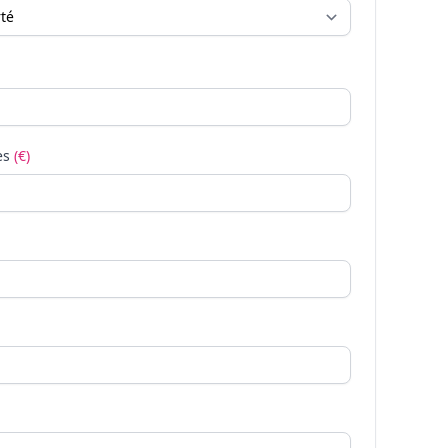
es
(€)