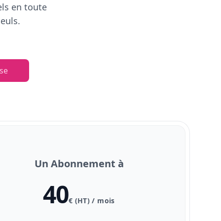
els en toute
euls.
se
Un Abonnement à
40
€ (HT) / mois