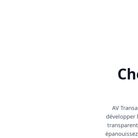
Cho
AV Transa
développer l
transparent
épanouissez-