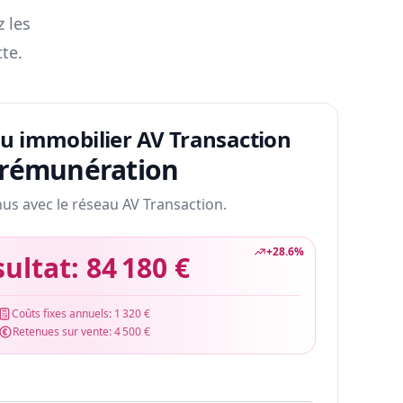
z les
te.
au immobilier AV Transaction
 rémunération
nus avec le réseau AV Transaction.
+
28.6
%
sultat:
84 180 €
Coûts fixes annuels:
1 320 €
Retenues sur vente:
4 500 €