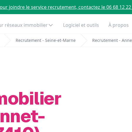
our joindre le service recrutement, contactez le 06 68 12 22
r réseaux immobilier
Logiciel et outils
À propos
Recrutement - Seine-et-Marne
Recrutement - Anne
mobilier
Annet-