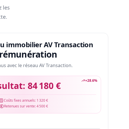
z les
te.
au immobilier AV Transaction
 rémunération
nus avec le réseau AV Transaction.
+
28.6
%
sultat:
84 180 €
Coûts fixes annuels:
1 320 €
Retenues sur vente:
4 500 €