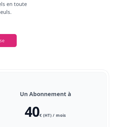
els en toute
euls.
se
Un Abonnement à
40
€ (HT) / mois