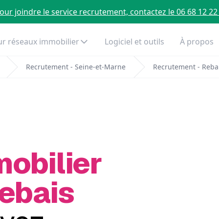
our joindre le service recrutement, contactez le 06 68 12 22
r réseaux immobilier
Logiciel et outils
À propos
Recrutement - Seine-et-Marne
Recrutement - Reba
mobilier
Rebais