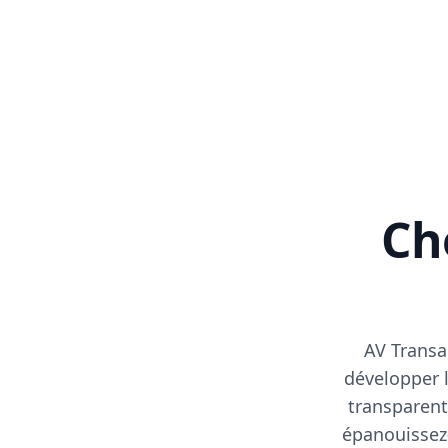
Cho
AV Transa
développer l
transparent
épanouissez-