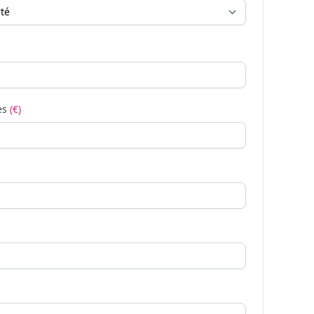
es
(€)