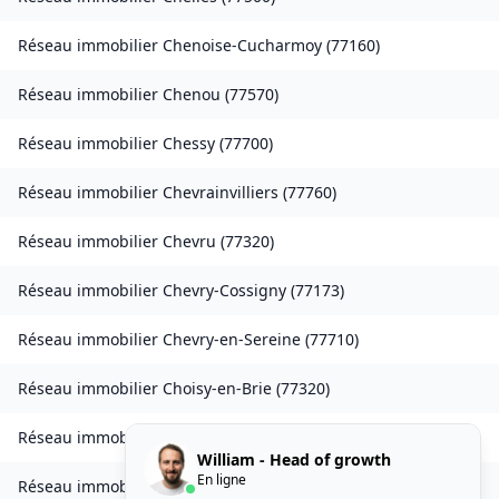
Réseau immobilier
Chenoise-Cucharmoy
(
77160
)
Réseau immobilier
Chenou
(
77570
)
Réseau immobilier
Chessy
(
77700
)
Réseau immobilier
Chevrainvilliers
(
77760
)
Réseau immobilier
Chevru
(
77320
)
Réseau immobilier
Chevry-Cossigny
(
77173
)
Réseau immobilier
Chevry-en-Sereine
(
77710
)
Réseau immobilier
Choisy-en-Brie
(
77320
)
Réseau immobilier
Citry
(
77730
)
William - Head of growth
En ligne
Réseau immobilier
Claye-Souilly
(
77410
)