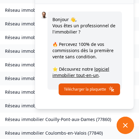
Réseau immobilier
Clos-Fontaine
(
77370
)
Bonjour 👋,
Réseau immobilier
Cocherel
(
77440
)
Vous êtes un professionnel de
l'immobilier ?
Réseau immobilier
Combs-la-Ville
(
77380
)
🔥 Percevez
100% de vos
commissions
dès la première
Réseau immobilier
Compans
(
77290
)
vente sans condition.
Réseau immobilier
Conches-sur-Gondoire
(
77600
)
⭐ Découvrez notre
logiciel
immobilier tout-en-un
.
Réseau immobilier
Condé-Sainte-Libiaire
(
77450
)
Télécharger la plaquette
Réseau immobilier
Congis-sur-Thérouanne
(
77440
)
Réseau immobilier
Coubert
(
77170
)
Réseau immobilier
Couilly-Pont-aux-Dames
(
77860
)
Réseau immobilier
Coulombs-en-Valois
(
77840
)