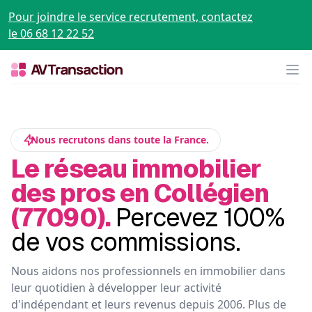
Pour joindre le service recrutement, contactez
le 06 68 12 22 52
Op
Nous recrutons dans toute la France.
Le réseau immobilier
des pros en Collégien
(77090).
Percevez 100%
de vos commissions.
Nous aidons nos professionnels en immobilier dans
leur quotidien à développer leur activité
d'indépendant et leurs revenus depuis 2006. Plus de