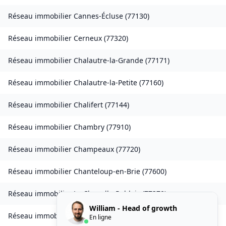
Réseau immobilier
Cannes-Écluse
(
77130
)
Réseau immobilier
Cerneux
(
77320
)
Réseau immobilier
Chalautre-la-Grande
(
77171
)
Réseau immobilier
Chalautre-la-Petite
(
77160
)
Réseau immobilier
Chalifert
(
77144
)
Réseau immobilier
Chambry
(
77910
)
Réseau immobilier
Champeaux
(
77720
)
Réseau immobilier
Chanteloup-en-Brie
(
77600
)
Réseau immobilier
La Chapelle-Rablais
(
77370
)
William - Head of growth
Réseau immobilier
Les Chapelles-Bourbon
(
77610
)
En ligne