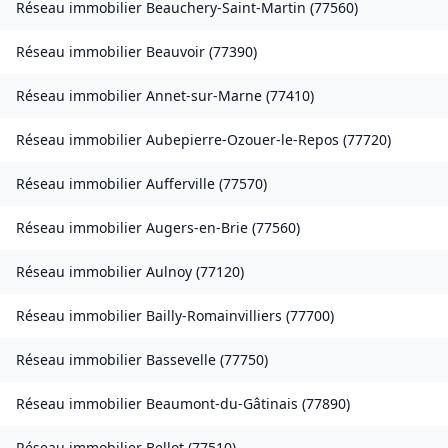
Réseau immobilier
Beauchery-Saint-Martin
(
77560
)
Réseau immobilier
Beauvoir
(
77390
)
Réseau immobilier
Annet-sur-Marne
(
77410
)
Réseau immobilier
Aubepierre-Ozouer-le-Repos
(
77720
)
Réseau immobilier
Aufferville
(
77570
)
Réseau immobilier
Augers-en-Brie
(
77560
)
Réseau immobilier
Aulnoy
(
77120
)
Réseau immobilier
Bailly-Romainvilliers
(
77700
)
Réseau immobilier
Bassevelle
(
77750
)
Réseau immobilier
Beaumont-du-Gâtinais
(
77890
)
Réseau immobilier
Bellot
(
77510
)