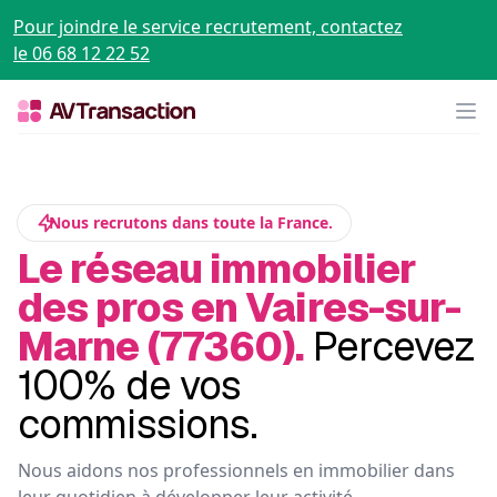
Pour joindre le service recrutement, contactez
le 06 68 12 22 52
Op
Nous recrutons dans toute la France.
Le réseau immobilier
des pros en Vaires-sur-
Marne (77360).
Percevez
100% de vos
commissions.
Nous aidons nos professionnels en immobilier dans