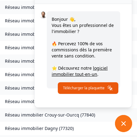
Réseau immobilier
Charmentray
(
77410
)
Bonjour 👋,
Réseau immobilier
Charny
(
77410
)
Vous êtes un professionnel de
l'immobilier ?
Réseau immobilier
Chessy
(
77700
)
🔥 Percevez
100% de vos
Réseau immobilier
Combs-la-Ville
(
77380
)
commissions
dès la première
vente sans condition.
Réseau immobilier
Compans
(
77290
)
⭐ Découvrez notre
logiciel
immobilier tout-en-un
.
Réseau immobilier
Condé-Sainte-Libiaire
(
77450
)
Réseau immobilier
Coupvray
(
77700
)
Télécharger la plaquette
Réseau immobilier
Courchamp
(
77560
)
Réseau immobilier
Crouy-sur-Ourcq
(
77840
)
Réseau immobilier
Dagny
(
77320
)