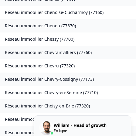
Réseau immobilier
Chenoise-Cucharmoy
(
77160
)
Réseau immobilier
Chenou
(
77570
)
Réseau immobilier
Chessy
(
77700
)
Réseau immobilier
Chevrainvilliers
(
77760
)
Réseau immobilier
Chevru
(
77320
)
Réseau immobilier
Chevry-Cossigny
(
77173
)
Réseau immobilier
Chevry-en-Sereine
(
77710
)
Réseau immobilier
Choisy-en-Brie
(
77320
)
Réseau immobilier
Citry
(
77730
)
William - Head of growth
En ligne
Réseau immobilier
Claye-Souilly
(
77410
)