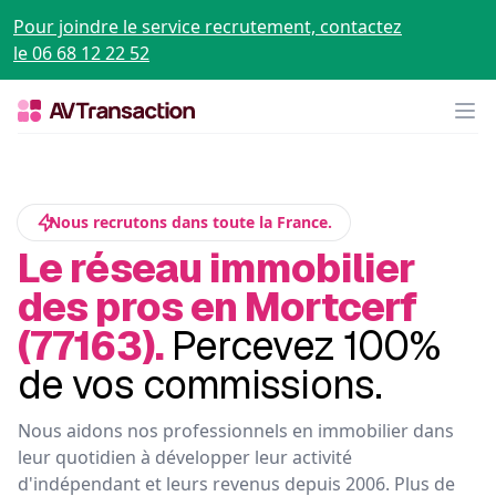
Pour joindre le service recrutement, contactez
le 06 68 12 22 52
Op
Nous recrutons dans toute la France.
Le réseau immobilier
des pros en Mortcerf
(77163).
Percevez 100%
de vos commissions.
Nous aidons nos professionnels en immobilier dans
leur quotidien à développer leur activité
d'indépendant et leurs revenus depuis 2006. Plus de