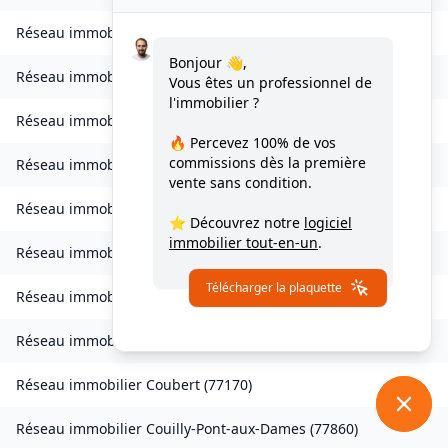
Réseau immobilier
Clos-Fontaine
(
77370
)
Bonjour 👋,
Réseau immobilier
Cocherel
(
77440
)
Vous êtes un professionnel de
l'immobilier ?
Réseau immobilier
Collégien
(
77090
)
🔥 Percevez
100% de vos
commissions
dès la première
Réseau immobilier
Combs-la-Ville
(
77380
)
vente sans condition.
Réseau immobilier
Compans
(
77290
)
⭐ Découvrez notre
logiciel
immobilier tout-en-un
.
Réseau immobilier
Conches-sur-Gondoire
(
77600
)
Télécharger la plaquette
Réseau immobilier
Condé-Sainte-Libiaire
(
77450
)
Réseau immobilier
Congis-sur-Thérouanne
(
77440
)
Réseau immobilier
Coubert
(
77170
)
Réseau immobilier
Couilly-Pont-aux-Dames
(
77860
)