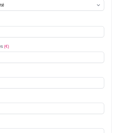
es
(€)