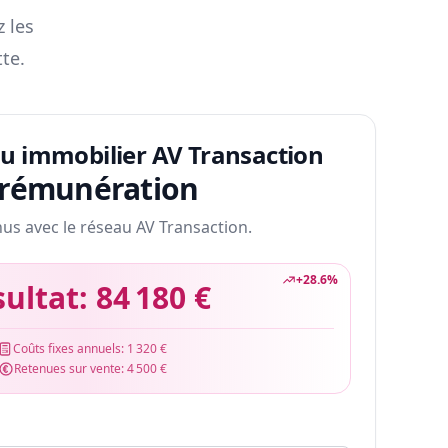
z les
te.
au immobilier AV Transaction
 rémunération
nus avec le réseau AV Transaction.
+
28.6
%
sultat:
84 180 €
Coûts fixes annuels:
1 320 €
Retenues sur vente:
4 500 €