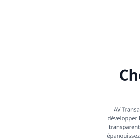
Cho
AV Transa
développer l
transparent
épanouissez-