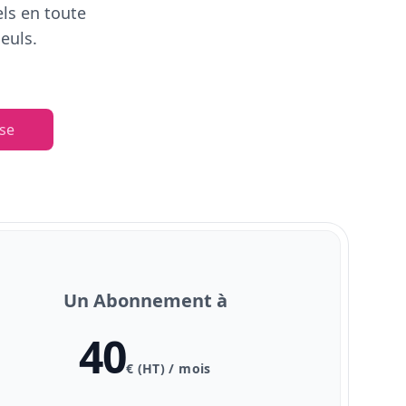
els en toute
euls.
se
Un Abonnement à
40
€ (HT) / mois