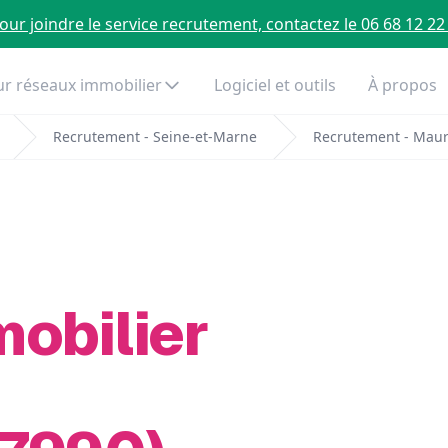
our joindre le service recrutement, contactez le 06 68 12 22
r réseaux immobilier
Logiciel et outils
À propos
Recrutement - Seine-et-Marne
Recrutement - Mau
mobilier