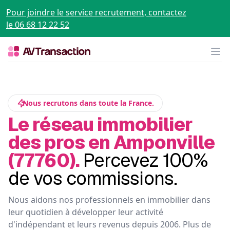
Pour joindre le service recrutement, contactez
le 06 68 12 22 52
Op
Nous recrutons dans toute la France.
Le réseau immobilier
des pros en Amponville
(77760).
Percevez 100%
de vos commissions.
Nous aidons nos professionnels en immobilier dans
leur quotidien à développer leur activité
d'indépendant et leurs revenus depuis 2006. Plus de