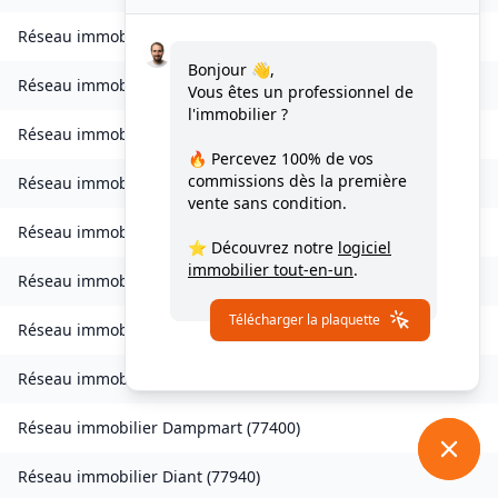
Réseau immobilier
Chessy
(
77700
)
Bonjour 👋,
Réseau immobilier
Combs-la-Ville
(
77380
)
Vous êtes un professionnel de
l'immobilier ?
Réseau immobilier
Compans
(
77290
)
🔥 Percevez
100% de vos
commissions
dès la première
Réseau immobilier
Condé-Sainte-Libiaire
(
77450
)
vente sans condition.
Réseau immobilier
Coupvray
(
77700
)
⭐ Découvrez notre
logiciel
immobilier tout-en-un
.
Réseau immobilier
Courchamp
(
77560
)
Télécharger la plaquette
Réseau immobilier
Crouy-sur-Ourcq
(
77840
)
Réseau immobilier
Dagny
(
77320
)
Réseau immobilier
Dampmart
(
77400
)
Réseau immobilier
Diant
(
77940
)