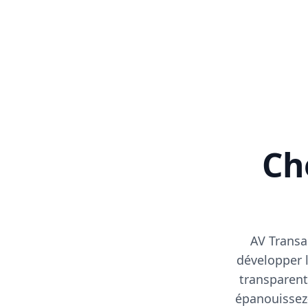
Cho
AV Transa
développer l
transparent
épanouissez-