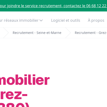
our joindre le service recrutement, contactez le 06 68 12 22
r réseaux immobilier
Logiciel et outils
À propos
Recrutement - Seine-et-Marne
Recrutement - Grez
mobilier
rez-