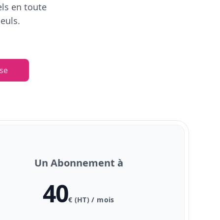
els en toute
euls.
se
Un Abonnement à
40
€ (HT) / mois