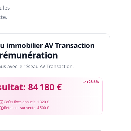
z les
te.
au immobilier AV Transaction
 rémunération
nus avec le réseau AV Transaction.
+
28.6
%
sultat:
84 180 €
Coûts fixes annuels:
1 320 €
Retenues sur vente:
4 500 €