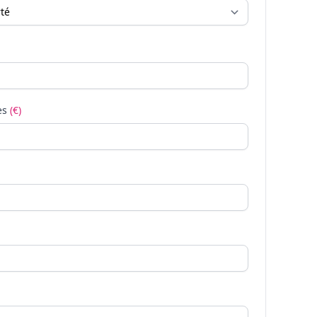
es
(€)