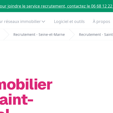
our joindre le service recrutement, contactez le 06 68 12 22
r réseaux immobilier
Logiciel et outils
À propos
Recrutement - Seine-et-Marne
Recrutement - Sain
mobilier
aint-