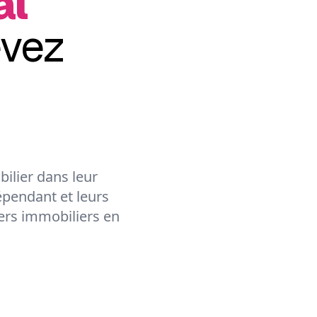
al
evez
ilier dans leur
épendant et leurs
lers immobiliers en