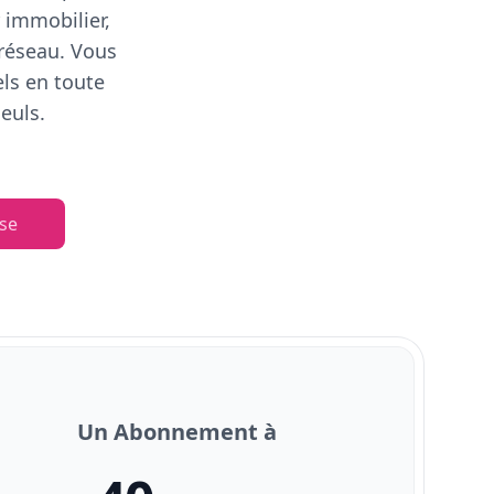
 immobilier,
 réseau. Vous
els en toute
euls.
se
Un Abonnement à