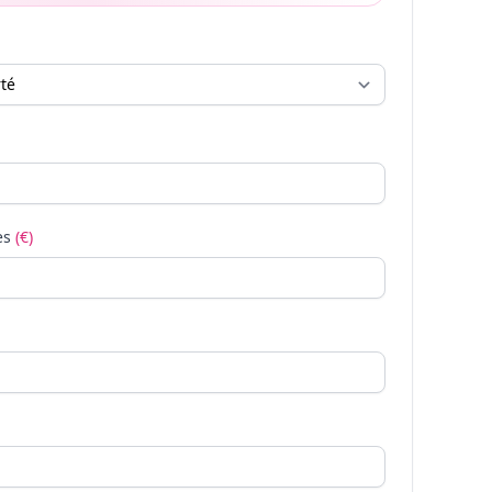
es
(€)