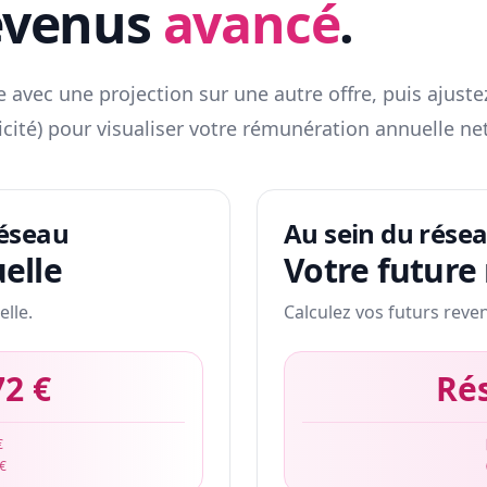
evenus
avancé
.
 avec une projection sur une autre offre, puis ajuste
icité) pour visualiser votre rémunération annuelle net
réseau
Au sein du rése
elle
Votre future
elle.
Calculez vos futurs reve
72 €
Ré
€
 €