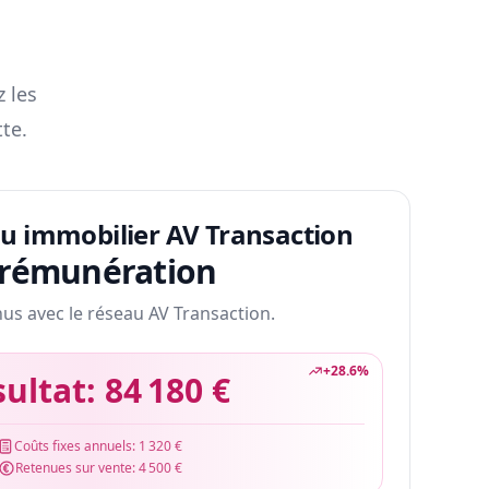
z les
te.
au immobilier AV Transaction
 rémunération
nus avec le réseau AV Transaction.
+
28.6
%
sultat:
84 180 €
Coûts fixes annuels:
1 320 €
Retenues sur vente:
4 500 €