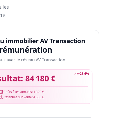
z les
te.
au immobilier AV Transaction
 rémunération
nus avec le réseau AV Transaction.
+
28.6
%
sultat:
84 180 €
Coûts fixes annuels:
1 320 €
Retenues sur vente:
4 500 €