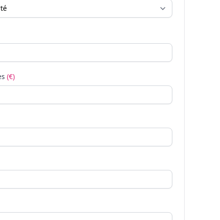
es
(€)