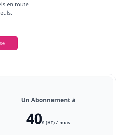
els en toute
euls.
se
Un Abonnement à
40
€ (HT) / mois