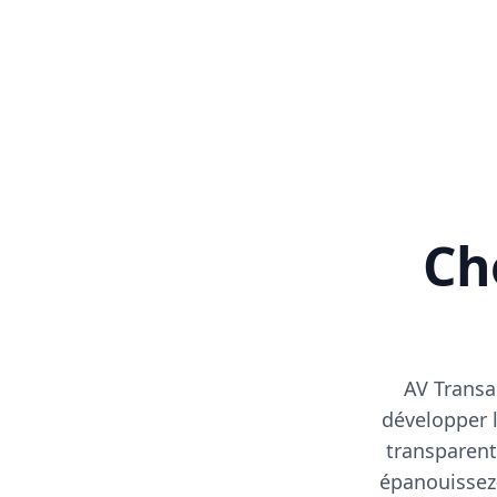
Cho
AV Transa
développer l
transparent
épanouissez-