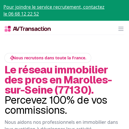
Pour joindre le service recrutement, contactez
le 06 68 12 22 52
Op
Nous recrutons dans toute la France.
Le réseau immobilier
des pros en Marolles-
sur-Seine (77130).
Percevez 100% de vos
commissions.
Nous aidons nos professionnels en immobilier dans