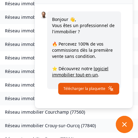
Réseau immobilier
Les Chapelles-Bourbon
(
77610
)
Réseau immobilier
Charmentray
(
77410
)
Bonjour 👋,
Vous êtes un professionnel de
Réseau immobilier
Charny
(
77410
)
l'immobilier ?
🔥 Percevez
100% de vos
Réseau immobilier
Chessy
(
77700
)
commissions
dès la première
vente sans condition.
Réseau immobilier
Combs-la-Ville
(
77380
)
⭐ Découvrez notre
logiciel
Réseau immobilier
Compans
(
77290
)
immobilier tout-en-un
.
Réseau immobilier
Condé-Sainte-Libiaire
(
77450
)
Télécharger la plaquette
Réseau immobilier
Coupvray
(
77700
)
Réseau immobilier
Courchamp
(
77560
)
Réseau immobilier
Crouy-sur-Ourcq
(
77840
)