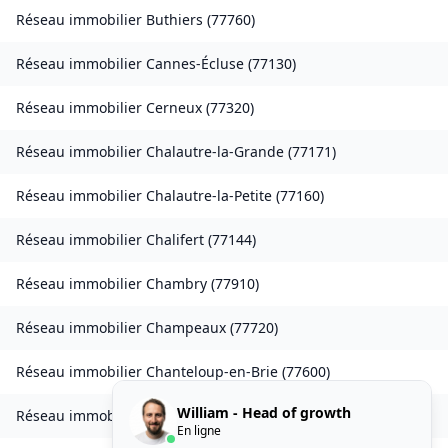
Réseau immobilier
Buthiers
(
77760
)
Réseau immobilier
Cannes-Écluse
(
77130
)
Réseau immobilier
Cerneux
(
77320
)
Réseau immobilier
Chalautre-la-Grande
(
77171
)
Réseau immobilier
Chalautre-la-Petite
(
77160
)
Réseau immobilier
Chalifert
(
77144
)
Réseau immobilier
Chambry
(
77910
)
Réseau immobilier
Champeaux
(
77720
)
Réseau immobilier
Chanteloup-en-Brie
(
77600
)
William - Head of growth
Réseau immobilier
La Chapelle-Rablais
(
77370
)
En ligne