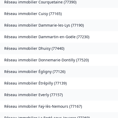
Réseau immobilier
Courquetaine
(
77390
)
Réseau immobilier
Cuisy
(
77165
)
Réseau immobilier
Dammarie-les-Lys
(
77190
)
Réseau immobilier
Dammartin-en-Goële
(
77230
)
Réseau immobilier
Dhuisy
(
77440
)
Réseau immobilier
Donnemarie-Dontilly
(
77520
)
Réseau immobilier
Égligny
(
77126
)
Réseau immobilier
Étrépilly
(
77139
)
Réseau immobilier
Everly
(
77157
)
Réseau immobilier
Faÿ-lès-Nemours
(
77167
)
Réseau immobilier
La Ferté-sous-Jouarre
(
77260
)