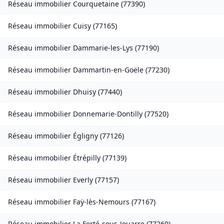
Réseau immobilier
Courquetaine
(
77390
)
Réseau immobilier
Cuisy
(
77165
)
Réseau immobilier
Dammarie-les-Lys
(
77190
)
Réseau immobilier
Dammartin-en-Goële
(
77230
)
Réseau immobilier
Dhuisy
(
77440
)
Réseau immobilier
Donnemarie-Dontilly
(
77520
)
Réseau immobilier
Égligny
(
77126
)
Réseau immobilier
Étrépilly
(
77139
)
Réseau immobilier
Everly
(
77157
)
Réseau immobilier
Faÿ-lès-Nemours
(
77167
)
Réseau immobilier
La Ferté-sous-Jouarre
(
77260
)