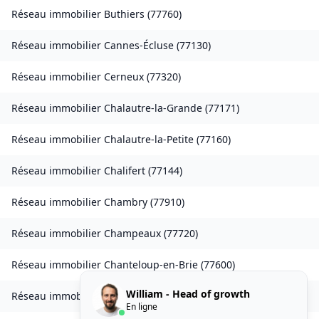
Réseau immobilier
Buthiers
(
77760
)
Réseau immobilier
Cannes-Écluse
(
77130
)
Réseau immobilier
Cerneux
(
77320
)
Réseau immobilier
Chalautre-la-Grande
(
77171
)
Réseau immobilier
Chalautre-la-Petite
(
77160
)
Réseau immobilier
Chalifert
(
77144
)
Réseau immobilier
Chambry
(
77910
)
Réseau immobilier
Champeaux
(
77720
)
Réseau immobilier
Chanteloup-en-Brie
(
77600
)
William - Head of growth
Réseau immobilier
La Chapelle-Rablais
(
77370
)
En ligne