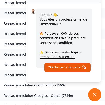
Réseau immobilier
Les Chapelles-Bourbon
(
77610
)
Réseau immobilier
Charmentray
(
77410
)
Bonjour 👋,
Vous êtes un professionnel de
Réseau immobilier
Charny
(
77410
)
l'immobilier ?
🔥 Percevez
100% de vos
Réseau immobilier
Chessy
(
77700
)
commissions
dès la première
vente sans condition.
Réseau immobilier
Combs-la-Ville
(
77380
)
⭐ Découvrez notre
logiciel
Réseau immobilier
Compans
(
77290
)
immobilier tout-en-un
.
Réseau immobilier
Condé-Sainte-Libiaire
(
77450
)
Télécharger la plaquette
Réseau immobilier
Coupvray
(
77700
)
Réseau immobilier
Courchamp
(
77560
)
Réseau immobilier
Crouy-sur-Ourcq
(
77840
)