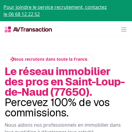
Pour joindre le service recrutement, contactez
le 06 68 12 22 52
Op
Nous recrutons dans toute la France.
Le réseau immobilier
des pros en Saint-Loup-
de-Naud (77650).
Percevez 100% de vos
commissions.
Nous aidons nos professionnels en immobilier dans