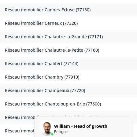
Réseau immobilier
Cannes-Écluse
(
77130
)
Réseau immobilier
Cerneux
(
77320
)
Réseau immobilier
Chalautre-la-Grande
(
77171
)
Réseau immobilier
Chalautre-la-Petite
(
77160
)
Réseau immobilier
Chalifert
(
77144
)
Réseau immobilier
Chambry
(
77910
)
Réseau immobilier
Champeaux
(
77720
)
Réseau immobilier
Chanteloup-en-Brie
(
77600
)
Réseau immobilier
La Chapelle-Rablais
(
77370
)
William - Head of growth
Réseau immobilier
Les Chapelles-Bourbon
(
77610
)
En ligne