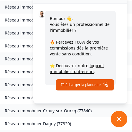
Réseau immobilier
Charmentray
(
77410
)
Bonjour 👋,
Réseau immobilier
Charny
(
77410
)
Vous êtes un professionnel de
l'immobilier ?
Réseau immobilier
Chessy
(
77700
)
🔥 Percevez
100% de vos
Réseau immobilier
Combs-la-Ville
(
77380
)
commissions
dès la première
vente sans condition.
Réseau immobilier
Compans
(
77290
)
⭐ Découvrez notre
logiciel
immobilier tout-en-un
.
Réseau immobilier
Condé-Sainte-Libiaire
(
77450
)
Réseau immobilier
Coupvray
(
77700
)
Télécharger la plaquette
Réseau immobilier
Courchamp
(
77560
)
Réseau immobilier
Crouy-sur-Ourcq
(
77840
)
Réseau immobilier
Dagny
(
77320
)