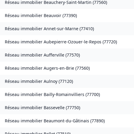
Réseau immobilier
Beauchery-Saint-Martin
(
77560
)
Réseau immobilier
Beauvoir
(
77390
)
Réseau immobilier
Annet-sur-Marne
(
77410
)
Réseau immobilier
Aubepierre-Ozouer-le-Repos
(
77720
)
Réseau immobilier
Aufferville
(
77570
)
Réseau immobilier
Augers-en-Brie
(
77560
)
Réseau immobilier
Aulnoy
(
77120
)
Réseau immobilier
Bailly-Romainvilliers
(
77700
)
Réseau immobilier
Bassevelle
(
77750
)
Réseau immobilier
Beaumont-du-Gâtinais
(
77890
)
Réseau immobilier
Bellot
(
77510
)