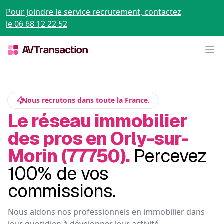
Pour joindre le service recrutement, contactez
le 06 68 12 22 52
Op
Nous recrutons dans toute la France.
Le réseau immobilier
des pros en Orly-sur-
Morin (77750).
Percevez
100% de vos
commissions.
Nous aidons nos professionnels en immobilier dans