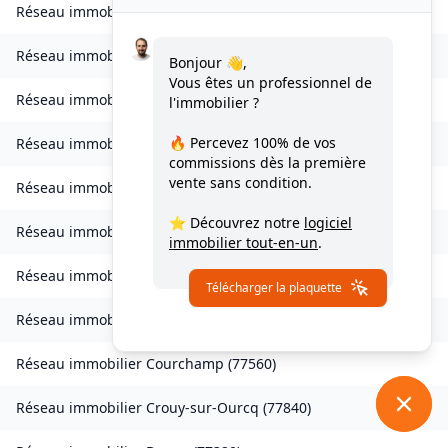
Réseau immobilier
Les Chapelles-Bourbon
(
77610
)
Réseau immobilier
Charmentray
(
77410
)
Bonjour 👋,
Vous êtes un professionnel de
Réseau immobilier
Charny
(
77410
)
l'immobilier ?
🔥 Percevez
100% de vos
Réseau immobilier
Chessy
(
77700
)
commissions
dès la première
vente sans condition.
Réseau immobilier
Combs-la-Ville
(
77380
)
⭐ Découvrez notre
logiciel
Réseau immobilier
Compans
(
77290
)
immobilier tout-en-un
.
Réseau immobilier
Condé-Sainte-Libiaire
(
77450
)
Télécharger la plaquette
Réseau immobilier
Coupvray
(
77700
)
Réseau immobilier
Courchamp
(
77560
)
Réseau immobilier
Crouy-sur-Ourcq
(
77840
)